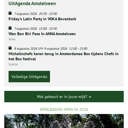
UitAgenda Amstelveen
7 augustus 2026
20:30
-
23:00
Friday's Latin Party in VOKA Bovenkerk
7 augustus 2026
15:00
-
23:00
Wan Bon Biri Fesa In ANNA Amstelveen
Anna
t/m
8 augustus 2026
9 augustus 2026
12:00
-
23:00
Michelinchefs keren terug in Amsterdamse Bos tijdens Chefs in
het Bos festival
Sophie
Volledige UitAgenda
Wat gebeurt er in jouw wijk?
SPEELBADJES OPEN IN 2026