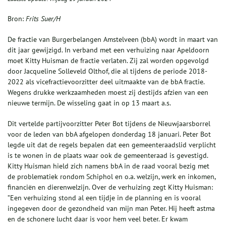
Bron:
Frits Suer/H
De fractie van Burgerbelangen Amstelveen (bbA) wordt in maart van
dit jaar gewijzigd. In verband met een verhuizing naar Apeldoorn
moet Kitty Huisman de fractie verlaten. Zij zal worden opgevolgd
door Jacqueline Solleveld Olthof, die al tijdens de periode 2018-
2022 als vicefractievoorzitter deel uitmaakte van de bbA fractie.
Wegens drukke werkzaamheden moest zij destijds afzien van een
nieuwe termijn. De wisseling gaat in op 13 maart a.s.
Dit vertelde partijvoorzitter Peter Bot tijdens de Nieuwjaarsborrel
voor de leden van bbA afgelopen donderdag 18 januari. Peter Bot
legde uit dat de regels bepalen dat een gemeenteraadslid verplicht
is te wonen in de plaats waar ook de gemeenteraad is gevestigd.
Kitty Huisman hield zich namens bbA in de raad vooral bezig met
de problematiek rondom Schiphol en o.a. welzijn, werk en inkomen,
financiën en dierenwelzijn. Over de verhuizing zegt Kitty Huisman:
”Een verhuizing stond al een tijdje in de planning en is vooral
ingegeven door de gezondheid van mijn man Peter. Hij heeft astma
en de schonere lucht daar is voor hem veel beter. Er kwam