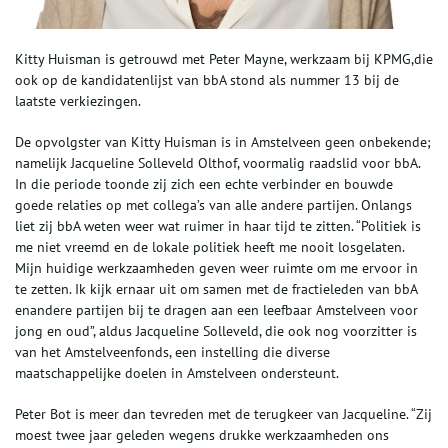
Kitty Huisman is getrouwd met Peter Mayne, werkzaam bij KPMG,die
ook op de kandidatenlijst van bbA stond als nummer 13 bij de
laatste verkiezingen.
De opvolgster van Kitty Huisman is in Amstelveen geen onbekende;
namelijk Jacqueline Solleveld Olthof, voormalig raadslid voor bbA.
In die periode toonde zij zich een echte verbinder en bouwde
goede relaties op met collega’s van alle andere partijen. Onlangs
liet zij bbA weten weer wat ruimer in haar tijd te zitten. “Politiek is
me niet vreemd en de lokale politiek heeft me nooit losgelaten.
Mijn huidige werkzaamheden geven weer ruimte om me ervoor in
te zetten. Ik kijk ernaar uit om samen met de fractieleden van bbA
enandere partijen bij te dragen aan een leefbaar Amstelveen voor
jong en oud”, aldus Jacqueline Solleveld, die ook nog voorzitter is
van het Amstelveenfonds, een instelling die diverse
maatschappelijke doelen in Amstelveen ondersteunt.
Peter Bot is meer dan tevreden met de terugkeer van Jacqueline. “Zij
moest twee jaar geleden wegens drukke werkzaamheden ons