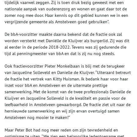
tijdelijk vaarwel zeggen. Zij is toen druk bezig geweest met een
nationale aanpak van ouderenzorg en wonen en gaat daar tot de
zomer nog mee door. Haar kennis op dit gebied kunnen we in een
vergrijzende gemeente als Amstelveen goed gebruiken”.
De bbA-voorzitter maakte daarna bekend dat de fractie ook zal
worden versterkt met Daniëlle de Kluijver als burgerlid. Zij was dit
al eerder in de periode 2018-2022. Tevens was zij gedurende die
tijd al penningmeester van bbA en dat is zij nu nog steeds.
Ook fractievoorzitter Pieter Monkelbaan is blij met de terugkeer
van Jacqueline Solleveld en Danielle de Kluijver. “Uiteraard betreurt
de fractie het vertrek van Kitty Huisman. Ik bedank haar voor haar
inzet voor bbA en Amstelveen en de uitermate prettige
samenwerking. Met de komst van de twee professionals Danielle de
Kluijver en Jacqueline Solleveld is de kwaliteit en passie voor de
leefbaarheid in Amstelveen gewaarborgd. De fractie ziet uit naar de
hernieuwde samenwerking en wij zijn ervan overtuigd samen
Amstelveen nog mooier te maken!”
Maar Peter Bot had nog meer reden om zijn tevredenheid en
optimisme te uiten. “We zien een belangrijke ledentoename met