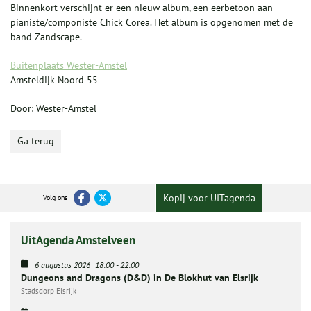
Binnenkort verschijnt er een nieuw album, een eerbetoon aan
pianiste/componiste Chick Corea. Het album is opgenomen met de
band Zandscape.
Buitenplaats Wester-Amstel
Amsteldijk Noord 55
Door: Wester-Amstel
Ga terug
Kopij voor UITagenda
Volg ons
UitAgenda Amstelveen
6 augustus 2026
18:00
-
22:00
Dungeons and Dragons (D&D) in De Blokhut van Elsrijk
Stadsdorp Elsrijk