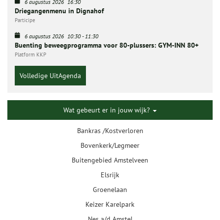
6 augustus 2026
16:30
Driegangenmenu in Dignahof
Participe
6 augustus 2026
10:30
-
11:30
Buenting beweegprogramma voor 80-plussers: GYM-INN 80+
Platform KKP
Volledige UitAgenda
Wat gebeurt er in jouw wijk?
Bankras /Kostverloren
Bovenkerk/Legmeer
Buitengebied Amstelveen
Elsrijk
Groenelaan
Keizer Karelpark
Nes a/d Amstel