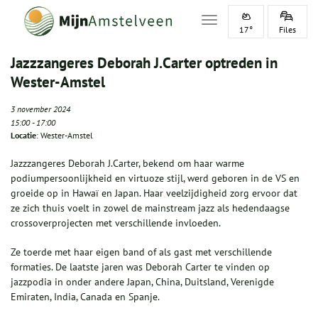
Toggle navigation
17°
Files
Jazzzangeres Deborah J.Carter optreden in
Wester-Amstel
3 november 2024
15:00
-
17:00
Locatie
: Wester-Amstel
Jazzzangeres Deborah J.Carter, bekend om haar warme
podiumpersoonlijkheid en virtuoze stijl, werd geboren in de VS en
groeide op in Hawaï en Japan. Haar veelzijdigheid zorg ervoor dat
ze zich thuis voelt in zowel de mainstream jazz als hedendaagse
crossoverprojecten met verschillende invloeden.
Ze toerde met haar eigen band of als gast met verschillende
formaties. De laatste jaren was Deborah Carter te vinden op
jazzpodia in onder andere Japan, China, Duitsland, Verenigde
Emiraten, India, Canada en Spanje.