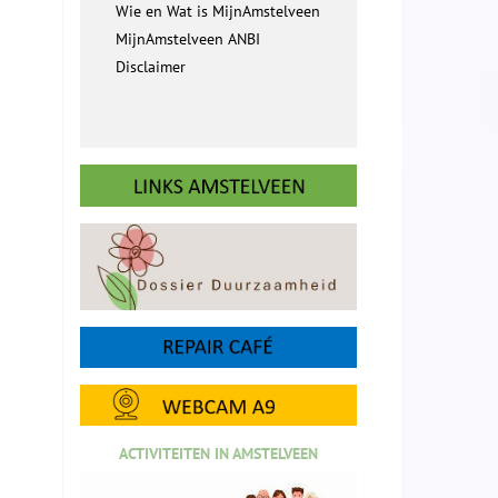
Wie en Wat is MijnAmstelveen
MijnAmstelveen ANBI
Disclaimer
ACTIVITEITEN IN AMSTELVEEN