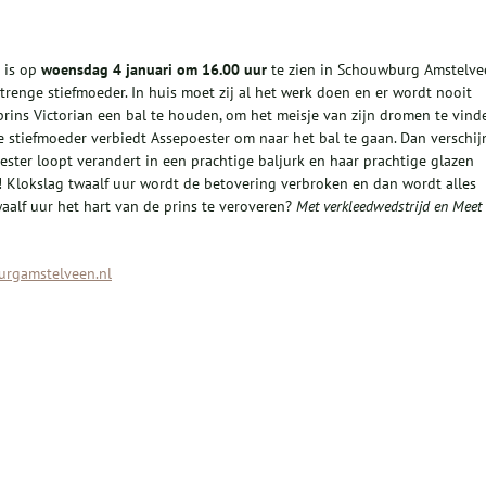
is op
woensdag 4 januari om 16.00 uur
te zien in Schouwburg Amstelve
strenge stiefmoeder. In huis moet zij al het werk doen en er wordt nooit
prins Victorian een bal te houden, om het meisje van zijn dromen te vind
 stiefmoeder verbiedt Assepoester om naar het bal te gaan. Dan verschij
ster loopt verandert in een prachtige baljurk en haar prachtige glazen
l! Klokslag twaalf uur wordt de betovering verbroken en dan wordt alles
aalf uur het hart van de prins te veroveren?
Me
t verkleedwedstrijd en Meet
rgamstelveen.nl