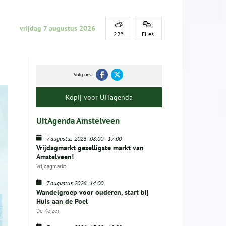
vrijdag 7 augustus 2026
22°
Files
Volg ons
Kopij voor UITagenda
UitAgenda Amstelveen
7 augustus 2026
08:00
-
17:00
Vrijdagmarkt gezelligste markt van
Amstelveen!
Vrijdagmarkt
7 augustus 2026
14:00
Wandelgroep voor ouderen, start bij
Huis aan de Poel
De Keizer