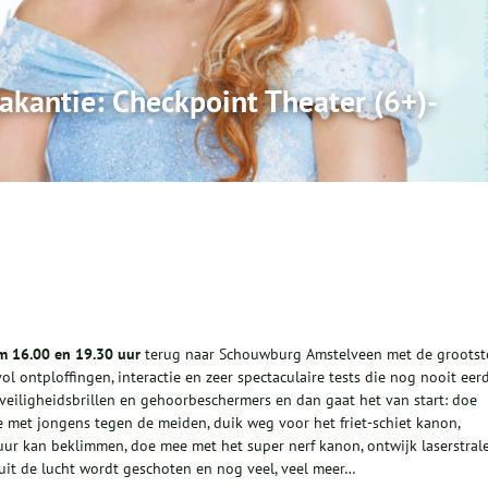
vakantie: Checkpoint Theater (6+)-
m 16.00 en 19.30 uur
terug naar Schouwburg Amstelveen met de grootst
l ontploffingen, interactie en zeer spectaculaire tests die nog nooit eer
r veiligheidsbrillen en gehoorbeschermers en dan gaat het van start: doe
e met jongens tegen de meiden, duik weg voor het friet-schiet kanon,
uur kan beklimmen, doe mee met het super nerf kanon, ontwijk laserstral
 uit de lucht wordt geschoten en nog veel, veel meer…