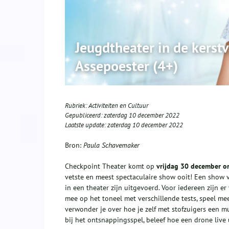
Jeugdtheater in de kerst
Assepoester (4+)
Rubriek:
Activiteiten en Cultuur
Gepubliceerd:
zaterdag 10 december 2022
Laatste update:
zaterdag 10 december 2022
Bron:
Paula Schavemaker
Checkpoint Theater komt op
vrijdag 30 december o
vetste en meest spectaculaire show ooit! Een show vo
in een theater zijn uitgevoerd. Voor iedereen zijn e
mee op het toneel met verschillende tests, speel me
verwonder je over hoe je zelf met stofzuigers een m
bij het ontsnappingsspel, beleef hoe een drone live