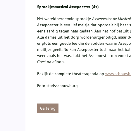
Sprookjesmusical
Assepoester (4+)
Het wereldberoemde sprookje
Assepoester de Musical
Assepoester is een lief meisje dat opgroeit bij haar 
eens aardig tegen haar gedaan. Aan het hof besluit 
Alle dames uit het dorp wordenuitgenodigd, maar de
er plots een goede fee die de vodden waarin Assepoe
muiltjes geeft. Nu kan Assepoester toch naar het ba
weer zoals het was. Lukt het Assepoester om voor tw
Greet
na afloop.
Bekijk de complete theateragenda op
www.schouwbu
Foto stadsschouwburg
Ga terug