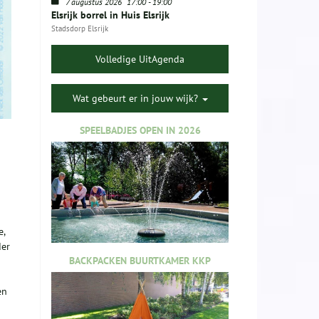
7 augustus 2026
17:00
-
19:00
Elsrijk borrel in Huis Elsrijk
Stadsdorp Elsrijk
Volledige UitAgenda
Wat gebeurt er in jouw wijk?
SPEELBADJES OPEN IN 2026
e,
der
BACKPACKEN BUURTKAMER KKP
en