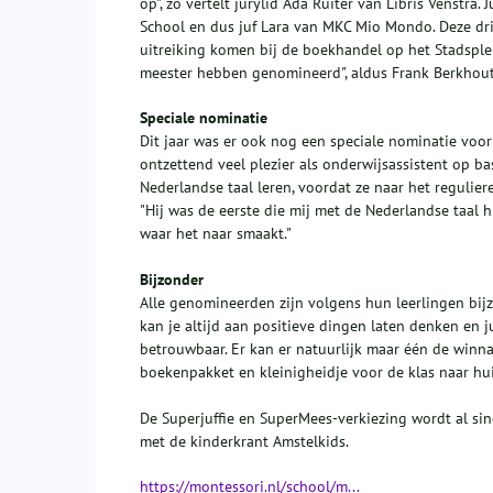
op", zo vertelt jurylid Ada Ruiter van Libris Venstra
School en dus juf Lara van MKC Mio Mondo. Deze dr
uitreiking komen bij de boekhandel op het Stadsplei
meester hebben genomineerd", aldus Frank Berkhou
Speciale nominatie
Dit jaar was er ook nog een speciale nominatie voor
ontzettend veel plezier als onderwijsassistent op ba
Nederlandse taal leren, voordat ze naar het regulier
"Hij was de eerste die mij met de Nederlandse taal 
waar het naar smaakt."
Bijzonder
Alle genomineerden zijn volgens hun leerlingen bijzon
kan je altijd aan positieve dingen laten denken en
betrouwbaar. Er kan er natuurlijk maar één de winnaa
boekenpakket en kleinigheidje voor de klas naar hui
De Superjuffie en SuperMees-verkiezing wordt al sin
met de kinderkrant Amstelkids.
https://montessori.nl/school/m...