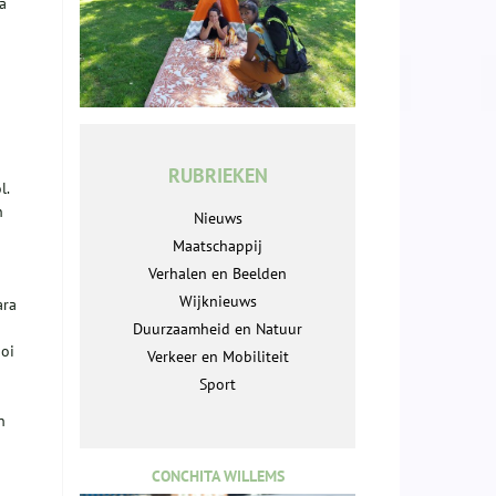
a
RUBRIEKEN
l.
n
Nieuws
Maatschappij
Verhalen en Beelden
Wijknieuws
ara
Duurzaamheid en Natuur
ooi
Verkeer en Mobiliteit
Sport
n
CONCHITA WILLEMS