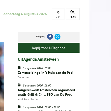
donderdag 6 augustus 2026
21°
Files
Volg ons
Kopij voor UITagenda
UitAgenda Amstelveen
5 augustus 2026
19:00
Zomerse bingo in ’t Huis aan de Poel
De keizer
5 augustus 2026
18:00
Jongerenwerk Amstelveen organiseert
gratis Grill & Chill BBQ aan De Poel.
Visit Amstelveen
6 augustus 2026
18:00
-
22:00