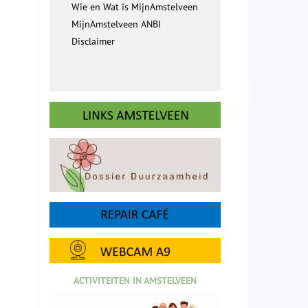
Wie en Wat is MijnAmstelveen
MijnAmstelveen ANBI
Disclaimer
ACTIVITEITEN IN AMSTELVEEN