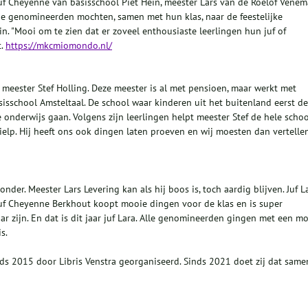
. Juf Cheyenne van basisschool Piet Hein, meester Lars van de Roelof Venem
ie genomineerden mochten, samen met hun klas, naar de feestelijke
n. "Mooi om te zien dat er zoveel enthousiaste leerlingen hun juf of
t.
https://mkcmiomondo.nl/
 meester Stef Holling. Deze meester is al met pensioen, maar werkt met
sisschool Amsteltaal. De school waar kinderen uit het buitenland eerst de
e onderwijs gaan. Volgens zijn leerlingen helpt meester Stef de hele schoo
hielp. Hij heeft ons ook dingen laten proeven en wij moesten dan vertelle
der. Meester Lars Levering kan als hij boos is, toch aardig blijven. Juf L
 juf Cheyenne Berkhout koopt mooie dingen voor de klas en is super
r zijn. En dat is dit jaar juf Lara. Alle genomineerden gingen met een m
s.
ds 2015 door Libris Venstra georganiseerd. Sinds 2021 doet zij dat same