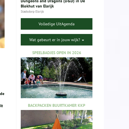
Dungeons and Dragons (D&D) in De
Blokhut van Elsrijk
Stadsdorp Elsrijk
Volledige UitAgenda
Wat gebeurt er in jouw wijk?
SPEELBADJES OPEN IN 2026
nde
BACKPACKEN BUURTKAMER KKP
lt