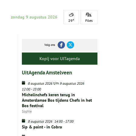
zondag 9 augustus 2026
29°
Files
Volg ons
Kopij voor UITagenda
UitAgenda Amstelveen
t/m
8 augustus 2026
9 augustus 2026
12:00
-
23:00
Michelinchefs keren terug in
Amsterdamse Bos tijdens Chefs in het
Bos festival
Sophie
8 augustus 2026
14:00
-
17:00
Sip & paint - in Cobra