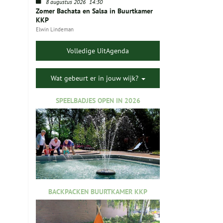
8 augustus 2026
14:30
Zomer Bachata en Salsa in Buurtkamer
KKP
Elwin Lindeman
Volledige UitAgenda
Wat gebeurt er in jouw wijk?
SPEELBADJES OPEN IN 2026
BACKPACKEN BUURTKAMER KKP