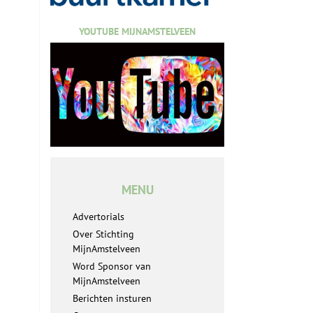
YOUTUBE MIJNAMSTELVEEN
MENU
Advertorials
Over Stichting
MijnAmstelveen
Word Sponsor van
MijnAmstelveen
Berichten insturen