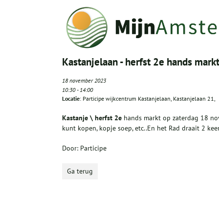
Kastanjelaan - herfst 2e hands mark
18 november 2023
10:30
-
14:00
Locatie
: Participe wijkcentrum Kastanjelaan, Kastanjelaan 21,
Kastanje \ herfst 2
e
hands markt op zaterdag 18 nov
kunt kopen, kopje soep, etc..En het Rad draait 2 keer
Door: Participe
Ga terug