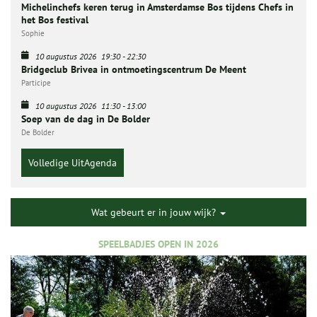
Michelinchefs keren terug in Amsterdamse Bos tijdens Chefs in
het Bos festival
Sophie
10 augustus 2026
19:30
-
22:30
Bridgeclub Brivea in ontmoetingscentrum De Meent
Participe
10 augustus 2026
11:30
-
13:00
Soep van de dag in De Bolder
De Bolder
Volledige UitAgenda
Wat gebeurt er in jouw wijk?
SPEELBADJES OPEN IN 2026