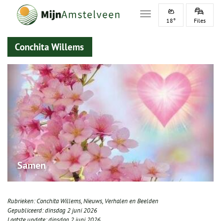
Toggle navigation
18°
Files
Conchita Willems
Samen
Rubrieken:
Conchita Willems
,
Nieuws
,
Verhalen en Beelden
Gepubliceerd:
dinsdag 2 juni 2026
Laatste update:
dinsdag 2 juni 2026