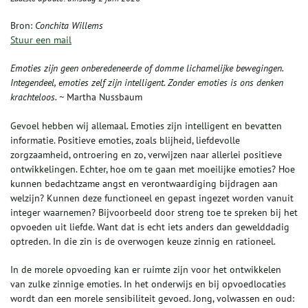
Bron:
Conchita Willems
Stuur een mail
Emoties zijn geen onberedeneerde of domme lichamelijke bewegingen.
Integendeel, emoties zelf zijn intelligent. Zonder emoties is ons denken
krachteloos. ~
Martha Nussbaum
Gevoel hebben wij allemaal. Emoties zijn intelligent en bevatten
informatie. Positieve emoties, zoals blijheid, liefdevolle
zorgzaamheid, ontroering en zo, verwijzen naar allerlei positieve
ontwikkelingen. Echter, hoe om te gaan met moeilijke emoties? Hoe
kunnen bedachtzame angst en verontwaardiging bijdragen aan
welzijn? Kunnen deze functioneel en gepast ingezet worden vanuit
integer waarnemen? Bijvoorbeeld door streng toe te spreken bij het
opvoeden uit liefde. Want dat is echt iets anders dan gewelddadig
optreden. In die zin is de overwogen keuze zinnig en rationeel.
In de morele opvoeding kan er ruimte zijn voor het ontwikkelen
van zulke zinnige emoties. In het onderwijs en bij opvoedlocaties
wordt dan een morele sensibiliteit gevoed. Jong, volwassen en oud: