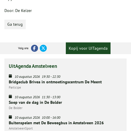
Door: De Keizer
Ga terug
Kopij voor UITagenda
Volg ons
UitAgenda Amstelveen
10 augustus 2026
19:30
-
22:30
Bridgeclub Brivea in ontmoetingscentrum De Meent
Participe
10 augustus 2026
11:30
-
13:00
Soep van de dag in De Bolder
De Bolder
10 augustus 2026
10:00
-
16:00
Buitenspelen met De Beweegbus in Amstelveen 2026
AmstelveenSport