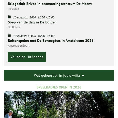
Bridgeclub Brivea in ontmoetingscentrum De Meent
Participe
10 augustus 2026
11:30
-
13:00
Soep van de dag in De Bolder
De Bolder
10 augustus 2026
10:00
-
16:00
Buitenspelen met De Beweegbus in Amstelveen 2026
AmstelveenSport
Volledige UitAgenda
Wat gebeurt er in jouw wijk?
SPEELBADJES OPEN IN 2026