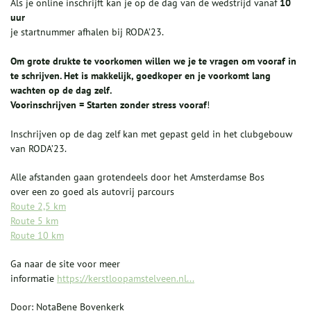
Als je online inschrijft kan je op de dag van de wedstrijd vanaf
10
uur
je startnummer afhalen bij RODA’23.
Om grote drukte te voorkomen willen we je te vragen om vooraf in
te schrijven. Het is makkelijk, goedkoper en je voorkomt lang
wachten op de dag zelf.
Voorinschrijven = Starten zonder stress vooraf
!
Inschrijven op de dag zelf kan met gepast geld in het clubgebouw
van RODA’23.
Alle afstanden gaan grotendeels door het Amsterdamse Bos
over een zo goed als autovrij parcours
Route 2,5 km
Route 5 km
Route 10 km
Ga naar de site voor meer
informatie
https://kerstloopamstelveen.nl...
Door: NotaBene Bovenkerk