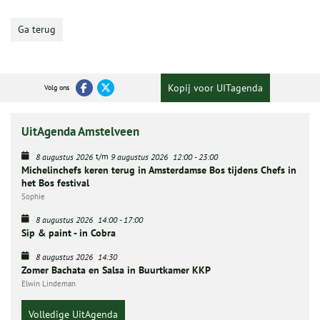
Ga terug
Kopij voor UITagenda
Volg ons
UitAgenda Amstelveen
t/m
8 augustus 2026
9 augustus 2026
12:00
-
23:00
Michelinchefs keren terug in Amsterdamse Bos tijdens Chefs in
het Bos festival
Sophie
8 augustus 2026
14:00
-
17:00
Sip & paint - in Cobra
8 augustus 2026
14:30
Zomer Bachata en Salsa in Buurtkamer KKP
Elwin Lindeman
Volledige UitAgenda