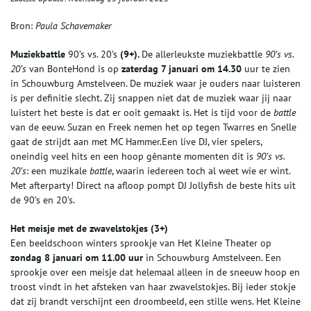
Bron:
Paula Schavemaker
Muziekbattle
90’s vs. 20’s
(
9
+).
De allerleukste muziekbattle
90’s vs.
20
’
s
van BonteHond is op
zaterdag 7 januari om 14.30
uur te zien
in Schouwburg Amstelveen. De muziek waar je ouders naar luisteren
is per definitie slecht. Zij snappen niet dat de muziek waar jij naar
luistert het beste is dat er ooit gemaakt is. Het is tijd voor de
battle
van de eeuw. Suzan en Freek nemen het op tegen Twarres en Snelle
gaat de strijdt aan met MC Hammer.Een live DJ, vier spelers,
oneindig veel hits en een hoop gênante momenten dit is
90’s vs.
20’s
: een muzikale
battle
, waarin iedereen toch al weet wie er wint.
Met afterparty! Direct na afloop
pompt DJ Jollyfish de beste hits uit
de 90’s en 20’s.
Het meisje met de zwavelstokjes (3+)
Een beeldschoon winters sprookje van Het Kleine Theater op
zondag 8 januari om 11.00 uur
in Schouwburg Amstelveen. Een
sprookje over een meisje dat helemaal alleen in de sneeuw hoop en
troost vindt in het afsteken van haar zwavelstokjes. Bij ieder stokje
dat zij brandt verschijnt een droombeeld, een stille wens. Het Kleine