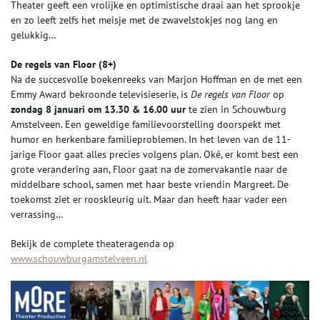
Theater geeft een vrolijke en optimistische draai aan het sprookje
en zo leeft zelfs het meisje met de zwavelstokjes nog lang en
gelukkig…
De regels van Floor (8+)
Na de succesvolle boekenreeks van Marjon Hoffman en de met een
Emmy Award bekroonde televisieserie, is
De regels van Floor
op
zondag 8 januari om 13.30 & 16.00 uur
te zien in Schouwburg
Amstelveen. Een geweldige familievoorstelling doorspekt met
humor en herkenbare familieproblemen. In het leven van de 11-
jarige Floor gaat alles precies volgens plan. Oké, er komt best een
grote verandering aan, Floor gaat na de zomervakantie naar de
middelbare school, samen met haar beste vriendin Margreet. De
toekomst ziet er rooskleurig uit. Maar dan heeft haar vader een
verrassing…
Bekijk de complete theateragenda op
www.schouwburgamstelveen.nl