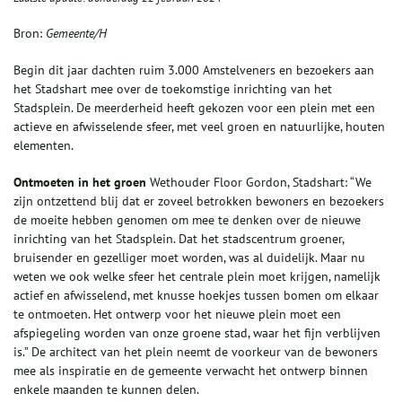
Bron:
Gemeente/H
Begin dit jaar dachten ruim 3.000 Amstelveners en bezoekers aan
het Stadshart mee over de toekomstige inrichting van het
Stadsplein. De meerderheid heeft gekozen voor een plein met een
actieve en afwisselende sfeer, met veel groen en natuurlijke, houten
elementen.
Ontmoeten in het groen
Wethouder Floor Gordon, Stadshart: “We
zijn ontzettend blij dat er zoveel betrokken bewoners en bezoekers
de moeite hebben genomen om mee te denken over de nieuwe
inrichting van het Stadsplein. Dat het stadscentrum groener,
bruisender en gezelliger moet worden, was al duidelijk. Maar nu
weten we ook welke sfeer het centrale plein moet krijgen, namelijk
actief en afwisselend, met knusse hoekjes tussen bomen om elkaar
te ontmoeten. Het ontwerp voor het nieuwe plein moet een
afspiegeling worden van onze groene stad, waar het fijn verblijven
is.” De architect van het plein neemt de voorkeur van de bewoners
mee als inspiratie en de gemeente verwacht het ontwerp binnen
enkele maanden te kunnen delen.