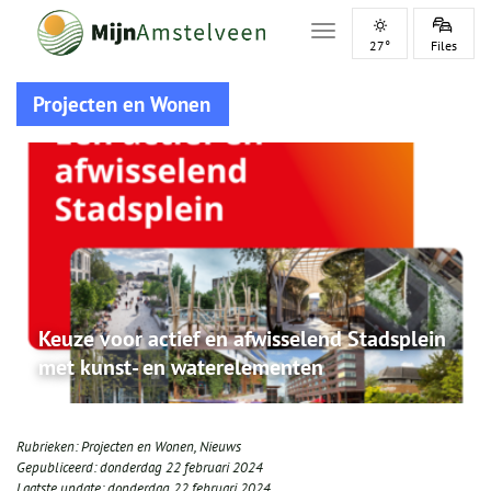
Toggle navigation
27°
Files
Projecten en Wonen
Keuze voor actief en afwisselend Stadsplein
met kunst- en waterelementen
Rubrieken:
Projecten en Wonen
,
Nieuws
Gepubliceerd:
donderdag 22 februari 2024
Laatste update:
donderdag 22 februari 2024