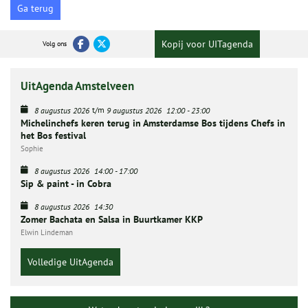
Ga terug
Kopij voor UITagenda
Volg ons
UitAgenda Amstelveen
t/m
8 augustus 2026
9 augustus 2026
12:00
-
23:00
Michelinchefs keren terug in Amsterdamse Bos tijdens Chefs in
het Bos festival
Sophie
8 augustus 2026
14:00
-
17:00
Sip & paint - in Cobra
8 augustus 2026
14:30
Zomer Bachata en Salsa in Buurtkamer KKP
Elwin Lindeman
Volledige UitAgenda