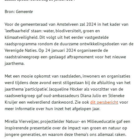
Bron:
Gemeente
Voor de gemeenteraad van Amstelveen zal 2024 in het kader van
‘leefbaarheid’ staan: water, biodiversiteit, groen en
klimaatveiligheid. Dit volgt uit het eerder vastgestelde
raadsprogramma rondom de duurzame ontwikkelingsdoelen van de
Verenigde Naties. Op 24 januari 2024 organiseerde de
raadstraineegroep een geslaagd aftrapmoment voor het nieuwe
jaarthema.
Met een mooie opkomst van raadsleden, inwoners en organisaties
werd tijdens deze avond eerst stilgestaan bij de afsluiting van het
jaarthema ‘participatie’. Jacqueline Höcker als voorzitter van de
raadswerkgroep gaf oud-ambassadeurs Diana Julio en Stieneke
Kruijer een welverdiend dankwoord. Zie ook
dit persbericht
voor
meer informatie over hun inzet het afgelopen jaar.
Mirella Vierveijzer, projectleider Natuur- en Milieueducatie gaf een
inspirerende presentatie over de impact van groen en natuur op
jongere generaties, en waarom deze thema’s ons allemaal raken.