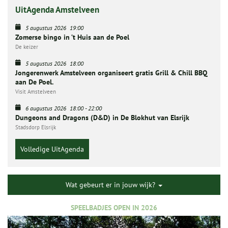
UitAgenda Amstelveen
5 augustus 2026
19:00
Zomerse bingo in ’t Huis aan de Poel
De keizer
5 augustus 2026
18:00
Jongerenwerk Amstelveen organiseert gratis Grill & Chill BBQ
aan De Poel.
Visit Amstelveen
6 augustus 2026
18:00
-
22:00
Dungeons and Dragons (D&D) in De Blokhut van Elsrijk
Stadsdorp Elsrijk
Volledige UitAgenda
Wat gebeurt er in jouw wijk?
SPEELBADJES OPEN IN 2026