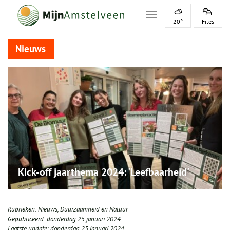
Toggle navigation
20°
Files
Nieuws
Kick-off jaarthema 2024: 'Leefbaarheid'
Rubrieken:
Nieuws
,
Duurzaamheid en Natuur
Gepubliceerd:
donderdag 25 januari 2024
Laatste update:
donderdag 25 januari 2024