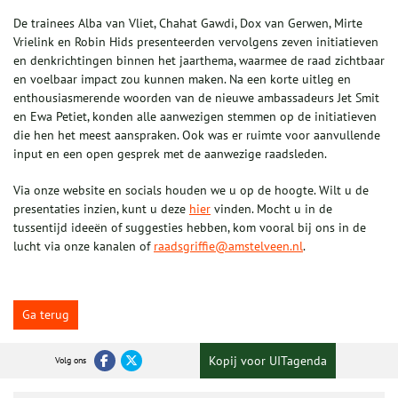
De trainees Alba van Vliet, Chahat Gawdi, Dox van Gerwen, Mirte
Vrielink en Robin Hids presenteerden vervolgens zeven initiatieven
en denkrichtingen binnen het jaarthema, waarmee de raad zichtbaar
en voelbaar impact zou kunnen maken. Na een korte uitleg en
enthousiasmerende woorden van de nieuwe ambassadeurs Jet Smit
en Ewa Petiet, konden alle aanwezigen stemmen op de initiatieven
die hen het meest aanspraken. Ook was er ruimte voor aanvullende
input en een open gesprek met de aanwezige raadsleden.
Via onze website en socials houden we u op de hoogte. Wilt u de
presentaties inzien, kunt u deze
hier
vinden. Mocht u in de
tussentijd ideeën of suggesties hebben, kom vooral bij ons in de
lucht via onze kanalen of
raadsgriffie@amstelveen.nl
.
Ga terug
Kopij voor UITagenda
Volg ons