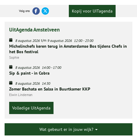
Kopij voor UITagenda
Volg ons
UitAgenda Amstelveen
t/m
8 augustus 2026
9 augustus 2026
12:00
-
23:00
Michelinchefs keren terug in Amsterdamse Bos tijdens Chefs in
het Bos festival
Sophie
8 augustus 2026
14:00
-
17:00
Sip & paint - in Cobra
8 augustus 2026
14:30
Zomer Bachata en Salsa in Buurtkamer KKP
Elwin Lindeman
Volledige UitAgenda
Wat gebeurt er in jouw wijk?