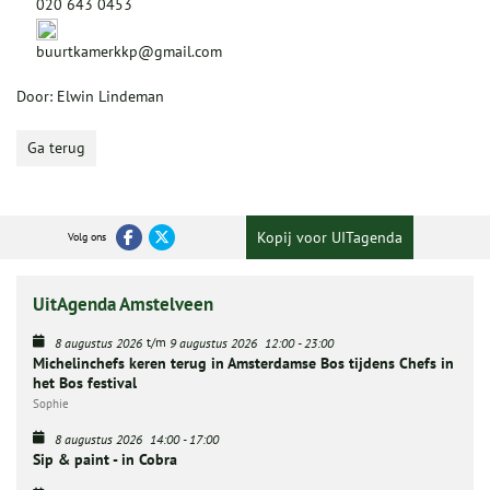
020 643 0453
buurtkamerkkp@gmail.com
Door: Elwin Lindeman
Ga terug
Kopij voor UITagenda
Volg ons
UitAgenda Amstelveen
t/m
8 augustus 2026
9 augustus 2026
12:00
-
23:00
Michelinchefs keren terug in Amsterdamse Bos tijdens Chefs in
het Bos festival
Sophie
8 augustus 2026
14:00
-
17:00
Sip & paint - in Cobra