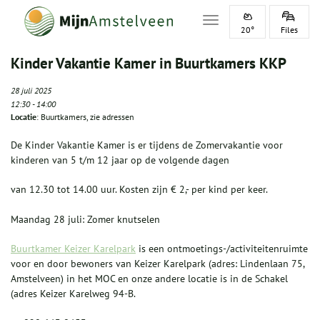
Toggle navigation
20°
Files
Kinder Vakantie Kamer in Buurtkamers KKP
28 juli 2025
12:30
-
14:00
Locatie
: Buurtkamers, zie adressen
De Kinder Vakantie Kamer is er tijdens de Zomervakantie voor
kinderen van 5 t/m 12 jaar op de volgende dagen
van 12.30 tot 14.00 uur. Kosten zijn € 2,- per kind per keer.
Maandag 28 juli: Zomer knutselen
Buurtkamer Keizer Karelpark
is een ontmoetings-/activiteitenruimte
voor en door bewoners van Keizer Karelpark (adres: Lindenlaan 75,
Amstelveen) in het MOC en onze andere locatie is in de Schakel
(adres Keizer Karelweg 94-B.