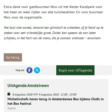
Extra dank voor gastbuurman Nico uit het Keizer Karelpark voor
het heen en weer rijden van alle tuinmeubilair. En voor buurman
Nico voor de organisatie.
Het kost niet zoveel, iemand een glimlach te schenken, of je hand op te
steken voor een vriendelijke groet. Zoiets kan opeens de zon laten
schijnen, in het hart van de mens, die je zomaar ontmoet ~
anoniem
Ga terug
Kopij voor UITagenda
Volg ons
UitAgenda Amstelveen
t/m
8 augustus 2026
9 augustus 2026
12:00
-
23:00
Michelinchefs keren terug in Amsterdamse Bos tijdens Chefs in
het Bos festival
Sophie