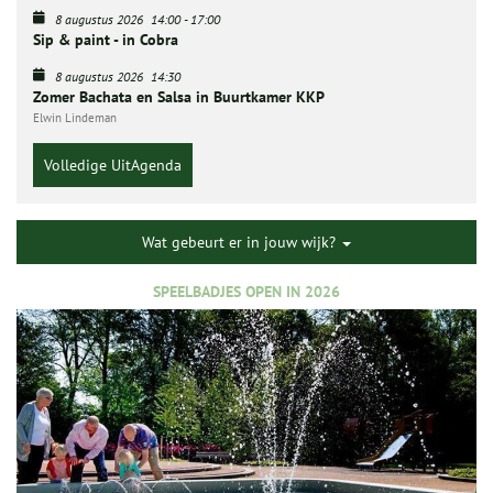
8 augustus 2026
14:00
-
17:00
Sip & paint - in Cobra
8 augustus 2026
14:30
Zomer Bachata en Salsa in Buurtkamer KKP
Elwin Lindeman
Volledige UitAgenda
Wat gebeurt er in jouw wijk?
SPEELBADJES OPEN IN 2026