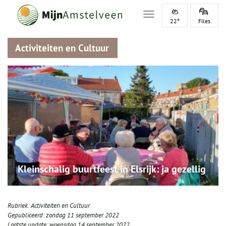
Toggle navigation
22°
Files
Activiteiten en Cultuur
Kleinschalig buurtfeest in Elsrijk: ja gezellig
Rubriek:
Activiteiten en Cultuur
Gepubliceerd:
zondag 11 september 2022
Laatste update:
woensdag 14 september 2022