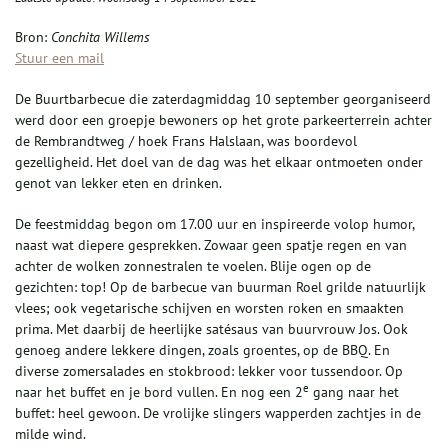
Bron:
Conchita Willems
Stuur een mail
De Buurtbarbecue die zaterdagmiddag 10 september georganiseerd
werd door een groepje bewoners op het grote parkeerterrein achter
de Rembrandtweg / hoek Frans Halslaan, was boordevol
gezelligheid. Het doel van de dag was het elkaar ontmoeten onder
genot van lekker eten en drinken.
De feestmiddag begon om 17.00 uur en inspireerde volop humor,
naast wat diepere gesprekken. Zowaar geen spatje regen en van
achter de wolken zonnestralen te voelen. Blije ogen op de
gezichten: top! Op de barbecue van buurman Roel grilde natuurlijk
vlees; ook vegetarische schijven en worsten roken en smaakten
prima. Met daarbij de heerlijke satésaus van buurvrouw Jos. Ook
genoeg andere lekkere dingen, zoals groentes, op de BBQ. En
diverse zomersalades en stokbrood: lekker voor tussendoor. Op
e
naar het buffet en je bord vullen. En nog een 2
gang naar het
buffet: heel gewoon. De vrolijke slingers wapperden zachtjes in de
milde wind.