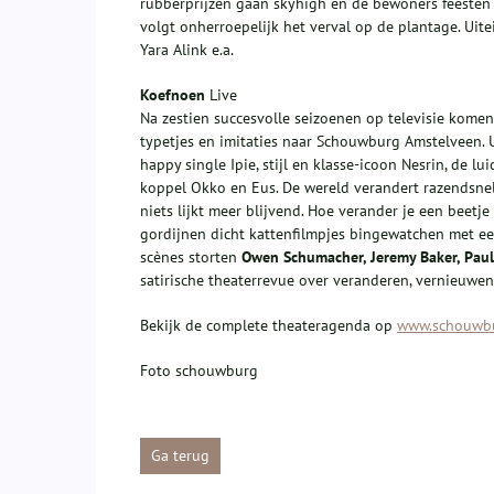
rubberprijzen gaan skyhigh en de bewoners feesten e
volgt onherroepelijk het verval op de plantage. Uite
Yara Alink e.a.
Koefnoen
Live
Na zestien succesvolle seizoenen op televisie kom
typetjes en imitaties naar Schouwburg Amstelveen. U
happy single Ipie, stijl en klasse-icoon Nesrin, de
koppel Okko en Eus. De wereld verandert razendsne
niets lijkt meer blijvend. Hoe verander je een beetje 
gordijnen dicht kattenfilmpjes bingewatchen met ee
scènes storten
Owen Schumacher, Jeremy Baker, Paul
satirische theaterrevue over veranderen, vernieuwen
Bekijk de complete theateragenda op
www.schouwbu
Foto schouwburg
Ga terug