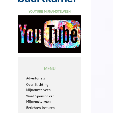
YOUTUBE MIJNAMSTELVEEN
MENU
Advertorials
Over Stichting
MijnAmstelveen
Word Sponsor van
MijnAmstelveen
Berichten insturen