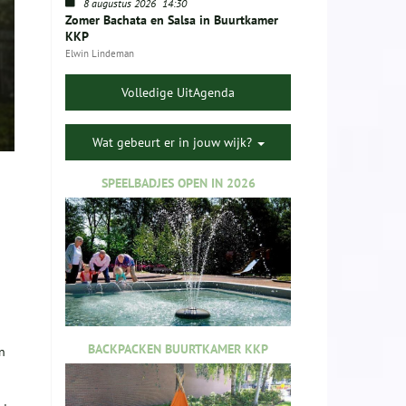
8 augustus 2026
14:30
Zomer Bachata en Salsa in Buurtkamer
KKP
Elwin Lindeman
Volledige UitAgenda
Wat gebeurt er in jouw wijk?
SPEELBADJES OPEN IN 2026
BACKPACKEN BUURTKAMER KKP
n