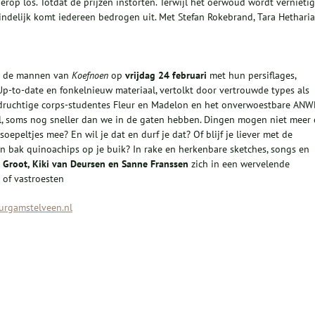
rop los. Totdat de prijzen instorten. Terwijl het oerwoud wordt vernieti
indelijk komt iedereen bedrogen uit. Met Stefan Rokebrand, Tara Hetharia
en de mannen van
Koefnoen
op
vrijdag 24 februari
met hun persiflages,
p-to-date en fonkelnieuw materiaal, vertolkt door vertrouwde types als
 luidruchtige corps-studentes Fleur en Madelon en het onverwoestbare ANW
l, soms nog sneller dan we in de gaten hebben. Dingen mogen niet meer
soepeltjes mee? En wil je dat en durf je dat? Of blijf je liever met de
n bak quinoachips op je buik? In rake en herkenbare sketches, songs en
 Groot, Kiki van Deursen en Sanne Franssen
zich in een wervelende
 of vastroesten
rgamstelveen.nl