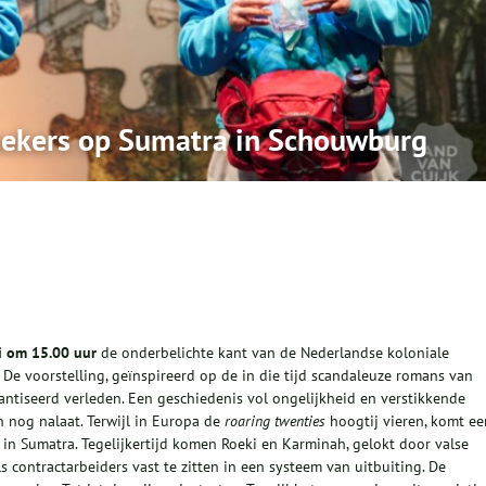
oekers op Sumatra in Schouwburg
i om 15.00 uur
de
onderbelichte kant van de Nederlandse koloniale
De voorstelling, geïnspireerd op de in die tijd scandaleuze romans van
antiseerd verleden. Een geschiedenis vol ongelijkheid en verstikkende
n nog nalaat. Terwijl in Europa de
roaring
twenties
hoogtij vieren, komt ee
in Sumatra. Tegelijkertijd komen Roeki en Karminah, gelokt door valse
als contractarbeiders vast te zitten in een systeem van uitbuiting. De