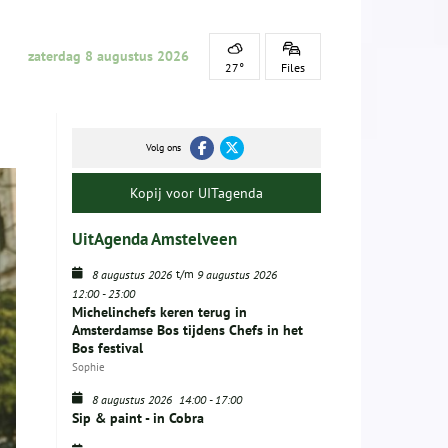
zaterdag 8 augustus 2026
27°
Files
Volg ons
Kopij voor UITagenda
UitAgenda Amstelveen
t/m
8 augustus 2026
9 augustus 2026
12:00
-
23:00
Michelinchefs keren terug in
Amsterdamse Bos tijdens Chefs in het
Bos festival
Sophie
8 augustus 2026
14:00
-
17:00
Sip & paint - in Cobra