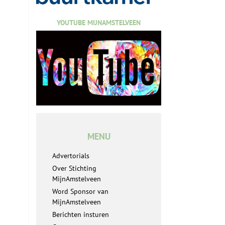
YOUTUBE MIJNAMSTELVEEN
MENU
Advertorials
Over Stichting
MijnAmstelveen
Word Sponsor van
MijnAmstelveen
Berichten insturen