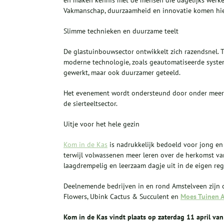
en maken kennis met de mensen die dagelijks werken
Vakmanschap, duurzaamheid en innovatie komen hi
Slimme technieken en duurzame teelt
De glastuinbouwsector ontwikkelt zich razendsnel. 
moderne technologie, zoals geautomatiseerde system
gewerkt, maar ook duurzamer geteeld.
Het evenement wordt ondersteund door onder meer R
de sierteeltsector.
Uitje voor het hele gezin
Kom in de Kas
is nadrukkelijk bedoeld voor jong en 
terwijl volwassenen meer leren over de herkomst va
laagdrempelig en leerzaam dagje uit in de eigen reg
Deelnemende bedrijven in en rond Amstelveen zijn 
Flowers, Ubink Cactus & Succulent en
Moes Tuinen A
Kom in de Kas vindt plaats op zaterdag 11 april van