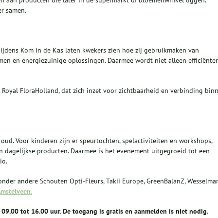
 aan producten die later in de supermarkt of bloemenwinkel liggen.
er samen.
Tijdens Kom in de Kas laten kwekers zien hoe zij gebruikmaken van
en en energiezuinige oplossingen. Daarmee wordt niet alleen efficiënter
oyal FloraHolland, dat zich inzet voor zichtbaarheid en verbinding bin
oud. Voor kinderen zijn er speurtochten, spelactiviteiten en workshops,
n dagelijkse producten. Daarmee is het evenement uitgegroeid tot een
io.
onder andere Schouten Opti-Fleurs, Takii Europe, GreenBalanZ, Wesselma
mstelveen.
 09.00 tot 16.00 uur. De toegang is gratis en aanmelden is niet nodig.