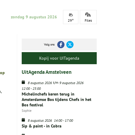
zondag 9 augustus 2026
29°
Files
Volg ons
Kopij voor UITagenda
UitAgenda Amstelveen
 op
t/m
8 augustus 2026
9 augustus 2026
12:00
-
23:00
,
Michelinchefs keren terug in
Amsterdamse Bos tijdens Chefs in het
Bos festival
Sophie
8 augustus 2026
14:00
-
17:00
Sip & paint - in Cobra