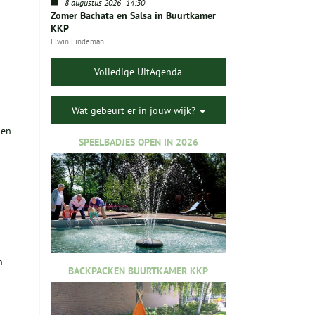
8 augustus 2026
14:30
Zomer Bachata en Salsa in Buurtkamer
KKP
Elwin Lindeman
Volledige UitAgenda
Wat gebeurt er in jouw wijk?
nen
SPEELBADJES OPEN IN 2026
n
BACKPACKEN BUURTKAMER KKP