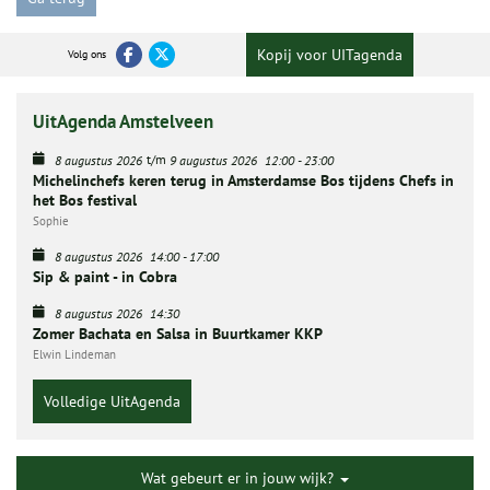
Kopij voor UITagenda
Volg ons
UitAgenda Amstelveen
t/m
8 augustus 2026
9 augustus 2026
12:00
-
23:00
Michelinchefs keren terug in Amsterdamse Bos tijdens Chefs in
het Bos festival
Sophie
8 augustus 2026
14:00
-
17:00
Sip & paint - in Cobra
8 augustus 2026
14:30
Zomer Bachata en Salsa in Buurtkamer KKP
Elwin Lindeman
Volledige UitAgenda
Wat gebeurt er in jouw wijk?