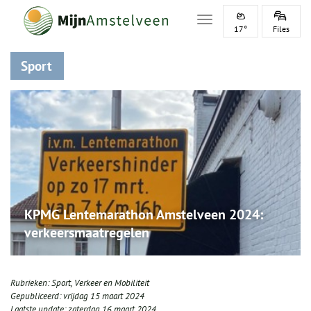
Toggle navigation
17°
Files
Sport
KPMG Lentemarathon Amstelveen 2024:
verkeersmaatregelen
Rubrieken:
Sport
,
Verkeer en Mobiliteit
Gepubliceerd:
vrijdag 15 maart 2024
Laatste update:
zaterdag 16 maart 2024