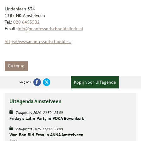
Lindenlaan 334
1185 NK Amstelveen
Tel.:
020 6453502
Email:
info@montessorischooldelinde.nl
https://www.montessorischoolde...
Ga terug
Kopij voor UITagenda
Volg ons
UitAgenda Amstelveen
7 augustus 2026
20:30
-
23:00
Friday's Latin Party in VOKA Bovenkerk
7 augustus 2026
15:00
-
23:00
Wan Bon Biri Fesa In ANNA Amstelveen
Anna