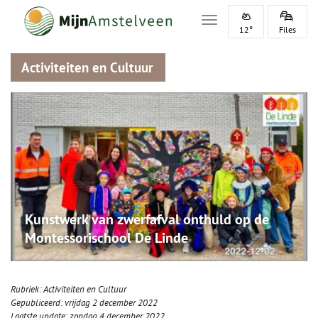
Toggle navigation
12°
Files
Activiteiten en Cultuur
Kunstwerk van zwerfafval onthuld op de
Montessorischool De Linde
Rubriek:
Activiteiten en Cultuur
Gepubliceerd:
vrijdag 2 december 2022
Laatste update:
zondag 4 december 2022