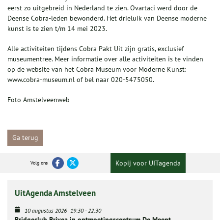
eerst zo uitgebreid in Nederland te zien. Ovartaci werd door de
Deense Cobra-leden bewonderd. Het drieluik van Deense moderne
kunst is te zien t/m 14 mei 2023.
Alle activiteiten tijdens Cobra Pakt Uit zijn gratis, exclusief
museumentree. Meer informatie over alle activiteiten is te vinden
op de website van het Cobra Museum voor Moderne Kunst:
www.cobra-museum.nl of bel naar 020-5475050.
Foto Amstelveenweb
Ga terug
Kopij voor UITagenda
Volg ons
UitAgenda Amstelveen
10 augustus 2026
19:30
-
22:30
Bridgeclub Brivea in ontmoetingscentrum De Meent