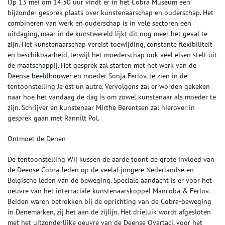
Op 13 mei om 14.30 uur vindt er in het Cobra Museum een
bijzonder gesprek plaats over kunstenaarschap en ouderschap. Het
combineren van werk en ouderschap is in vele sectoren een
uitdaging, maar in de kunstwereld lijkt dit nog meer het geval te
zijn. Het kunstenaarschap vereist toewijding, constante flexibiliteit
en beschikbaarheid, terwijl het moederschap ook veel eisen stelt uit
de maatschappij. Het gesprek zal starten met het werk van de
Deense beeldhouwer en moeder Sonja Ferlov, te zien in de
tentoonstelling Je est un autre. Vervolgens zal er worden gekeken
naar hoe het vandaag de dag is om zowel kunstenaar als moeder te
zijn. Schrijver en kunstenaar Mirthe Berentsen zal hierover in
gesprek gaan met Rannilt Pol.
Ontmoet de Denen
De tentoonstelling Wij kussen de aarde toont de grote invloed van
de Deense Cobra-leden op de veelal jongere Nederlandse en
Belgische leden van de beweging. Speciale aandacht is er voor het
oeuvre van het interraciale kunstenaarskoppel Mancoba & Ferlov.
Beiden waren betrokken bij de oprichting van de Cobra-beweging
in Denemarken, zij het aan de zijlijn. Het drieluik wordt afgesloten
met het uitzonderlijke oeuvre van de Deense Ovartaci, voor het