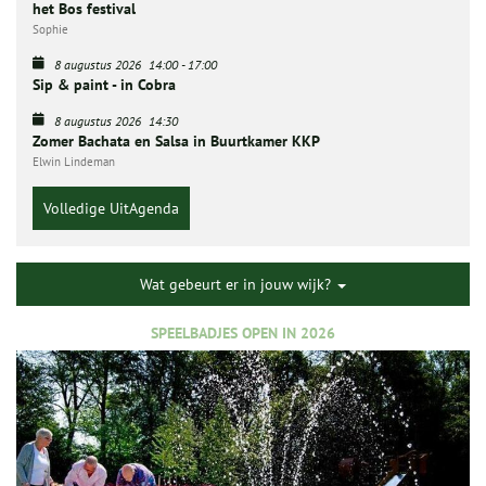
het Bos festival
Sophie
8 augustus 2026
14:00
-
17:00
Sip & paint - in Cobra
8 augustus 2026
14:30
Zomer Bachata en Salsa in Buurtkamer KKP
Elwin Lindeman
Volledige UitAgenda
Wat gebeurt er in jouw wijk?
SPEELBADJES OPEN IN 2026