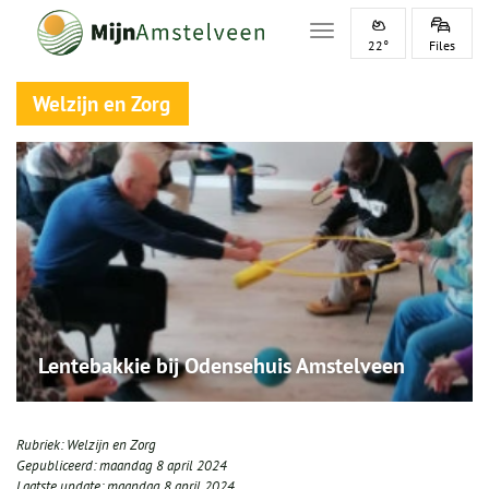
Toggle navigation
22°
Files
Welzijn en Zorg
Lentebakkie bij Odensehuis Amstelveen
Rubriek:
Welzijn en Zorg
Gepubliceerd:
maandag 8 april 2024
Laatste update:
maandag 8 april 2024