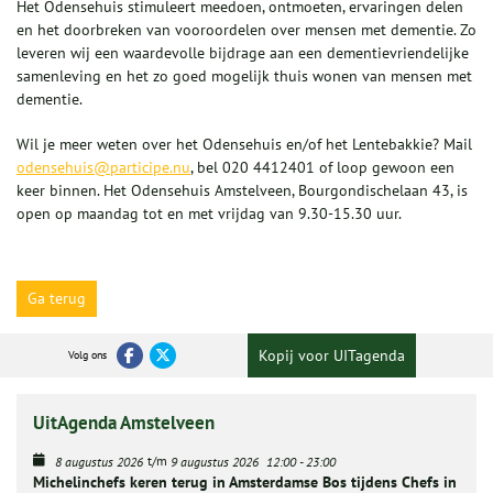
Het Odensehuis stimuleert meedoen, ontmoeten, ervaringen delen
en het doorbreken van vooroordelen over mensen met dementie. Zo
leveren wij een waardevolle bijdrage aan een dementievriendelijke
samenleving en het zo goed mogelijk thuis wonen van mensen met
dementie.
Wil je meer weten over het Odensehuis en/of het Lentebakkie? Mail
odensehuis@participe.nu
, bel 020 4412401 of loop gewoon een
keer binnen. Het Odensehuis Amstelveen, Bourgondischelaan 43, is
open op maandag tot en met vrijdag van 9.30-15.30 uur.
Ga terug
Kopij voor UITagenda
Volg ons
UitAgenda Amstelveen
t/m
8 augustus 2026
9 augustus 2026
12:00
-
23:00
Michelinchefs keren terug in Amsterdamse Bos tijdens Chefs in