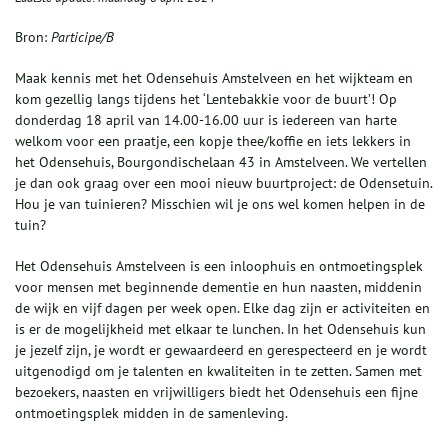
Bron:
Participe/B
Maak kennis met het Odensehuis Amstelveen en het wijkteam en
kom gezellig langs tijdens het ‘Lentebakkie voor de buurt’! Op
donderdag 18 april van 14.00-16.00 uur is iedereen van harte
welkom voor een praatje, een kopje thee/koffie en iets lekkers in
het Odensehuis, Bourgondischelaan 43 in Amstelveen. We vertellen
je dan ook graag over een mooi nieuw buurtproject: de Odensetuin.
Hou je van tuinieren? Misschien wil je ons wel komen helpen in de
tuin?
Het Odensehuis Amstelveen is een inloophuis en ontmoetingsplek
voor mensen met beginnende dementie en hun naasten, middenin
de wijk en vijf dagen per week open. Elke dag zijn er activiteiten en
is er de mogelijkheid met elkaar te lunchen. In het Odensehuis kun
je jezelf zijn, je wordt er gewaardeerd en gerespecteerd en je wordt
uitgenodigd om je talenten en kwaliteiten in te zetten. Samen met
bezoekers, naasten en vrijwilligers biedt het Odensehuis een fijne
ontmoetingsplek midden in de samenleving.