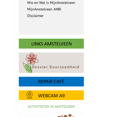
Wie en Wat is MijnAmstelveen
MijnAmstelveen ANBI
Disclaimer
ACTIVITEITEN IN AMSTELVEEN