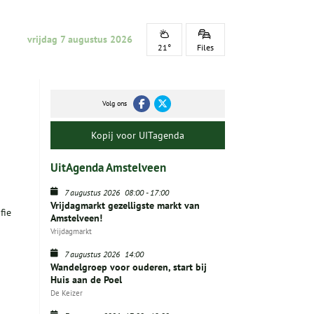
vrijdag 7 augustus 2026
21°
Files
Volg ons
Kopij voor UITagenda
UitAgenda Amstelveen
7 augustus 2026
08:00
-
17:00
Vrijdagmarkt gezelligste markt van
fie
Amstelveen!
Vrijdagmarkt
7 augustus 2026
14:00
Wandelgroep voor ouderen, start bij
Huis aan de Poel
De Keizer