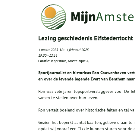
Lezing geschiedenis Elfstedentocht i
t/m
4 maart 2025
4 februari 2025
19:30
-
12:16
Locatie
: Jagershuis, Amstelzijde 4,
Sportjournalist en historicus Ron Couwenhoven vert
en over de levende legende Evert van Benthem naar
Ron was vele jaren topsportverslaggever voor De Te
samen te stellen over hun leven.
Ron vertelt boeiend over historische feiten en tal va
Gezien het beperkt aantal kaarten, gelieve u aan te
opdat wij vooraf een Tikkie kunnen sturen voor de e