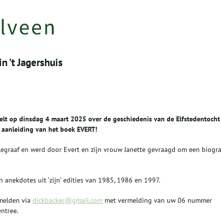
n 't Jagershuis
elt op dinsdag 4 maart 2025 over de geschiedenis van de Elfstedentocht
 aanleiding van het boek EVERT!
legraaf en werd door Evert en zijn vrouw Janette gevraagd om een biogra
n anekdotes uit ‘zijn’ edities van 1985, 1986 en 1997.
 melden via
dickbacker@gmail.com
met vermelding van uw 06 nummer
ntree.