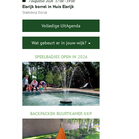
7 augustus 2026
17:00
-
19:00
Elsrijk borrel in Huis Elsrijk
Stadsdorp Elsrijk
Volledige UitAgenda
Wat gebeurt er in jouw wijk?
SPEELBADJES OPEN IN 2026
BACKPACKEN BUURTKAMER KKP