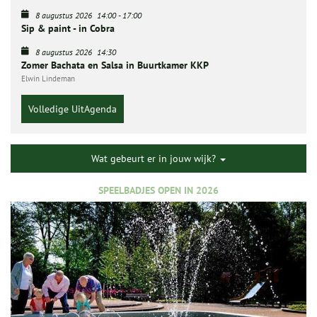
8 augustus 2026
14:00
-
17:00
Sip & paint - in Cobra
8 augustus 2026
14:30
Zomer Bachata en Salsa in Buurtkamer KKP
Elwin Lindeman
Volledige UitAgenda
Wat gebeurt er in jouw wijk?
SPEELBADJES OPEN IN 2026