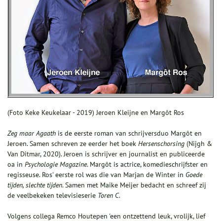
(Foto Keke Keukelaar - 2019) Jeroen Kleijne en Margôt Ros
Zeg maar Agaath
is de eerste roman van schrijversduo Margôt en
Jeroen. Samen schreven ze eerder het boek
Hersenschorsing
(Nijgh &
Van Ditmar, 2020). Jeroen is schrijver en journalist en publiceerde
oa in
Psychologie Magazine
. Margôt is actrice, komedieschrijfster en
regisseuse. Ros' eerste rol was die van Marjan de Winter in
Goede
tijden, slechte tijden
. Samen met Maike Meijer bedacht en schreef zij
de veelbekeken televisieserie
Toren C
.
Volgens collega Remco Houtepen 'een ontzettend leuk, vrolijk, lief