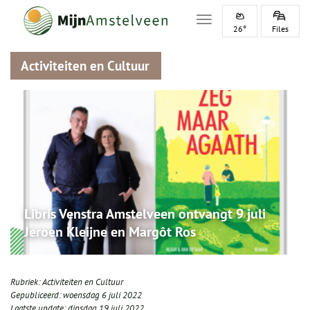
Toggle navigation
26°
Files
Activiteiten en Cultuur
Libris Venstra Amstelveen ontvangt 9 juli
Jeroen Kleijne en Margôt Ros
Rubriek:
Activiteiten en Cultuur
Gepubliceerd:
woensdag 6 juli 2022
Laatste update:
dinsdag 19 juli 2022