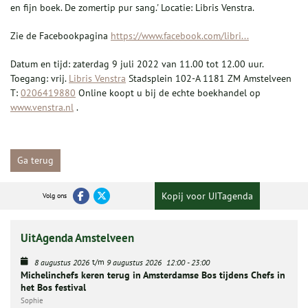
en fijn boek. De zomertip pur sang.' Locatie: Libris Venstra.
Zie de Facebookpagina
https://www.facebook.com/libri...
Datum en tijd: zaterdag 9 juli 2022 van 11.00 tot 12.00 uur.
Toegang: vrij.
Libris Venstra
Stadsplein 102-A 1181 ZM Amstelveen
T:
0206419880
Online koopt u bij de echte boekhandel op
www.venstra.nl
.
Ga terug
Kopij voor UITagenda
Volg ons
UitAgenda Amstelveen
t/m
8 augustus 2026
9 augustus 2026
12:00
-
23:00
Michelinchefs keren terug in Amsterdamse Bos tijdens Chefs in
het Bos festival
Sophie