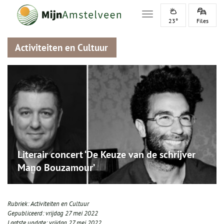
Toggle navigation
23°
Files
Activiteiten en Cultuur
Literair concert ‘De Keuze van de schrijver
Mano Bouzamour’
Rubriek:
Activiteiten en Cultuur
Gepubliceerd:
vrijdag 27 mei 2022
Laatste update:
vrijdag 27 mei 2022