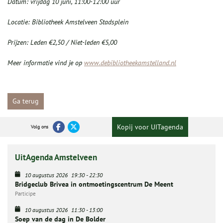
Datum: vrijdag 10 juni, 11:00-12:00 uur
Locatie: Bibliotheek Amstelveen Stadsplein
Prijzen: Leden €2,50 / Niet-leden €5,00
Meer informatie vind je op
www.debibliotheekamstelland.nl
Ga terug
Kopij voor UITagenda
Volg ons
UitAgenda Amstelveen
10 augustus 2026
19:30
-
22:30
Bridgeclub Brivea in ontmoetingscentrum De Meent
Participe
10 augustus 2026
11:30
-
13:00
Soep van de dag in De Bolder