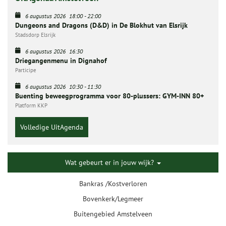
6 augustus 2026
18:00
-
22:00
Dungeons and Dragons (D&D) in De Blokhut van Elsrijk
Stadsdorp Elsrijk
6 augustus 2026
16:30
Driegangenmenu in Dignahof
Participe
6 augustus 2026
10:30
-
11:30
Buenting beweegprogramma voor 80-plussers: GYM-INN 80+
Platform KKP
Volledige UitAgenda
Wat gebeurt er in jouw wijk?
Bankras /Kostverloren
Bovenkerk/Legmeer
Buitengebied Amstelveen