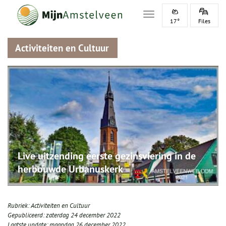
Toggle navigation
17°
Files
Activiteiten en Cultuur
Live uitzending eerste gezinsviering in de
herbouwde Urbanuskerk
Rubriek:
Activiteiten en Cultuur
Gepubliceerd:
zaterdag 24 december 2022
Laatste update:
maandag 26 december 2022