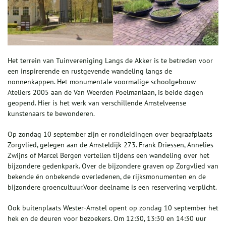
Het terrein van Tuinvereniging Langs de Akker is te betreden voor
een inspirerende en rustgevende wandeling langs de
nonnenkappen. Het monumentale voormalige schoolgebouw
Ateliers 2005 aan de Van Weerden Poelmanlaan, is beide dagen
geopend. Hier is het werk van verschillende Amstelveense
kunstenaars te bewonderen.
Op zondag 10 september zijn er rondleidingen over begraafplaats
Zorgvlied, gelegen aan de Amsteldijk 273. Frank Driessen, Annelies
Zwijns of Marcel Bergen vertellen tijdens een wandeling over het
bijzondere gedenkpark. Over de bijzondere graven op Zorgvlied van
bekende én onbekende overledenen, de rijksmonumenten en de
bijzondere groencultuur.Voor deelname is een reservering verplicht.
Ook buitenplaats Wester-Amstel opent op zondag 10 september het
hek en de deuren voor bezoekers. Om 12:30, 13:30 en 14:30 uur