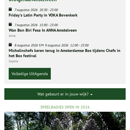
7 augustus 2026
20:30
-
23:00
Friday's Latin Party in VOKA Bovenkerk
7 augustus 2026
15:00
-
23:00
Wan Bon Biri Fesa In ANNA Amstelveen
Anna
t/m
8 augustus 2026
9 augustus 2026
12:00
-
23:00
Michelinchefs keren terug in Amsterdamse Bos tijdens Chefs in
het Bos festival
Sophie
Volledige UitAgenda
Wat gebeurt er in jouw wijk?
SPEELBADJES OPEN IN 2026