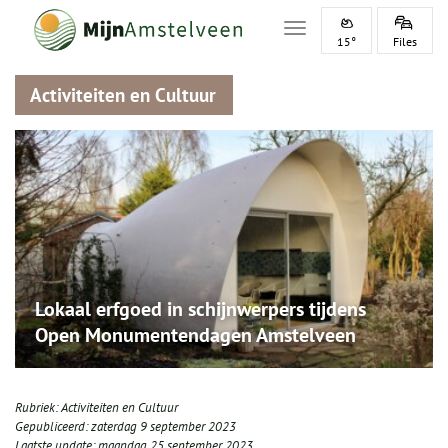
Toggle navigation
15°
Files
Activiteiten en Cultuur
Lokaal erfgoed in schijnwerpers tijdens
Open Monumentendagen Amstelveen
Rubriek:
Activiteiten en Cultuur
Gepubliceerd:
zaterdag 9 september 2023
Laatste update:
maandag 25 september 2023