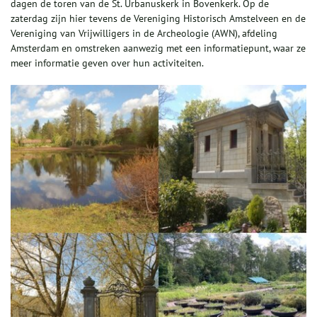
dagen de toren van de St. Urbanuskerk in Bovenkerk. Op de
zaterdag zijn hier tevens de Vereniging Historisch Amstelveen en de
Vereniging van Vrijwilligers in de Archeologie (AWN), afdeling
Amsterdam en omstreken aanwezig met een informatiepunt, waar ze
meer informatie geven over hun activiteiten.