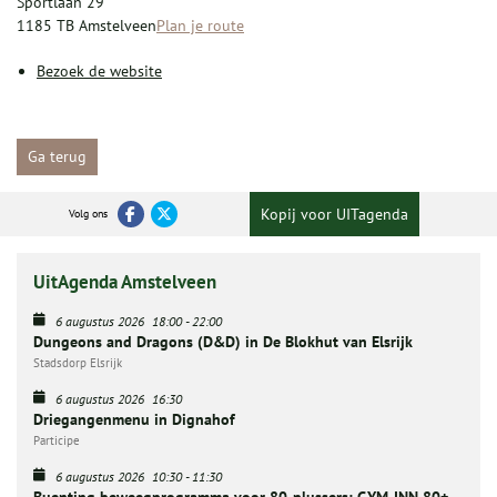
Sportlaan 29
1185 TB Amstelveen
Plan je route
Bezoek de website
Ga terug
Kopij voor UITagenda
Volg ons
UitAgenda Amstelveen
6 augustus 2026
18:00
-
22:00
Dungeons and Dragons (D&D) in De Blokhut van Elsrijk
Stadsdorp Elsrijk
6 augustus 2026
16:30
Driegangenmenu in Dignahof
Participe
6 augustus 2026
10:30
-
11:30