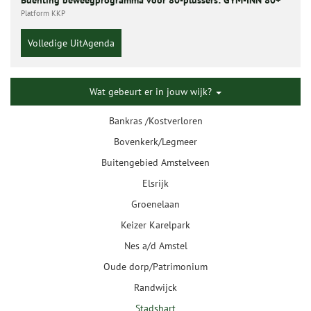
Buenting beweegprogramma voor 80-plussers: GYM-INN 80+
Platform KKP
Volledige UitAgenda
Wat gebeurt er in jouw wijk?
Bankras /Kostverloren
Bovenkerk/Legmeer
Buitengebied Amstelveen
Elsrijk
Groenelaan
Keizer Karelpark
Nes a/d Amstel
Oude dorp/Patrimonium
Randwijck
Stadshart