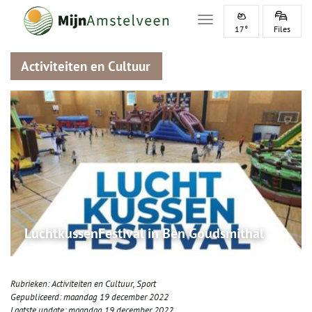
Toggle navigation
17°
Files
Activiteiten en Cultuur
LuchtkussenFestival in Ben Goudsmithal
Rubrieken:
Activiteiten en Cultuur
,
Sport
Gepubliceerd:
maandag 19 december 2022
Laatste update:
maandag 19 december 2022