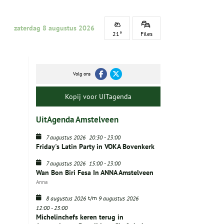
zaterdag 8 augustus 2026
21°
Files
Volg ons
Kopij voor UITagenda
UitAgenda Amstelveen
7 augustus 2026
20:30
-
23:00
Friday's Latin Party in VOKA Bovenkerk
7 augustus 2026
15:00
-
23:00
Wan Bon Biri Fesa In ANNA Amstelveen
Anna
t/m
8 augustus 2026
9 augustus 2026
12:00
-
23:00
Michelinchefs keren terug in