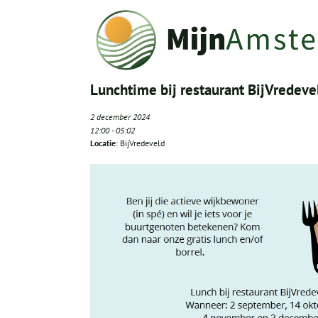
Lunchtime bij restaurant BijVredeve
2 december 2024
12:00
-
05:02
Locatie
: BijVredeveld