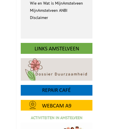
Wie en Wat is MijnAmstelveen
MijnAmstelveen ANBI
Disclaimer
ACTIVITEITEN IN AMSTELVEEN