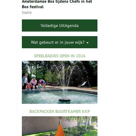
Amsterdamse Bos tijdens Chefs in het
Bos festival
Sophie
Volledige UitAgenda
Wat gebeurt er in jouw wijk?
SPEELBADJES OPEN IN 2026
BACKPACKEN BUURTKAMER KKP