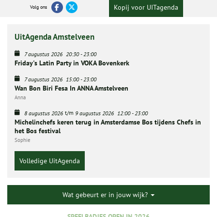
Kopij voor UITagenda
Volg ons
UitAgenda Amstelveen
7 augustus 2026
20:30
-
23:00
Friday's Latin Party in VOKA Bovenkerk
7 augustus 2026
15:00
-
23:00
Wan Bon Biri Fesa In ANNA Amstelveen
Anna
t/m
8 augustus 2026
9 augustus 2026
12:00
-
23:00
Michelinchefs keren terug in Amsterdamse Bos tijdens Chefs in
het Bos festival
Sophie
Volledige UitAgenda
Wat gebeurt er in jouw wijk?
SPEELBADJES OPEN IN 2026