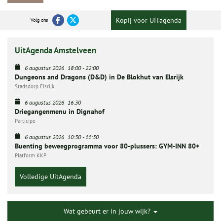
Kopij voor UITagenda
Volg ons
UitAgenda Amstelveen
6 augustus 2026
18:00
-
22:00
Dungeons and Dragons (D&D) in De Blokhut van Elsrijk
Stadsdorp Elsrijk
6 augustus 2026
16:30
Driegangenmenu in Dignahof
Participe
6 augustus 2026
10:30
-
11:30
Buenting beweegprogramma voor 80-plussers: GYM-INN 80+
Platform KKP
Volledige UitAgenda
Wat gebeurt er in jouw wijk?