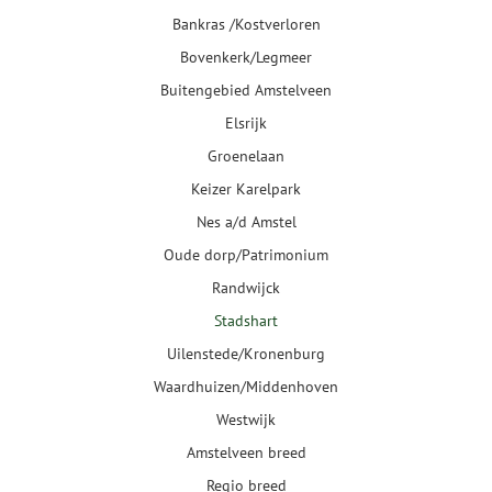
Bankras /Kostverloren
Bovenkerk/Legmeer
Buitengebied Amstelveen
Elsrijk
Groenelaan
Keizer Karelpark
Nes a/d Amstel
Oude dorp/Patrimonium
Randwijck
Stadshart
Uilenstede/Kronenburg
Waardhuizen/Middenhoven
Westwijk
Amstelveen breed
Regio breed