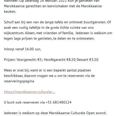
Wanneer: Op zaterdag 26 februari 2022 kun je genieten van
Marokkaanse gerechten en kennismaken met de Marokkaanse
keuken.
Schuif aan bij een van de lange tafels en ontmoet buurtgenoten. Of
zoek een rustig tafeltje in de grote lichte ruimte van ons
wijkcentrum. Alleen, met vrienden of familie, Iedereen is welkom om
tegen lage prijzen te genieten, te delen en te ontmoeten.
Inloop vanaf 16.00 uur,
Prijzen: Voorgerecht: €5,- Hoofdgerecht €8,50 Dessert €3,50
Wees er snel bij, want er is een beperkt aantal plaatsen
beschikbaar, daarom vragen we u om te reserveren via de
reserveringspagina
https://marokkaanse-culturele-...
U kunt ook reserveren via +31 681480124
Iedereen is welkom op deze Marokkaanse Culturele Open avond.