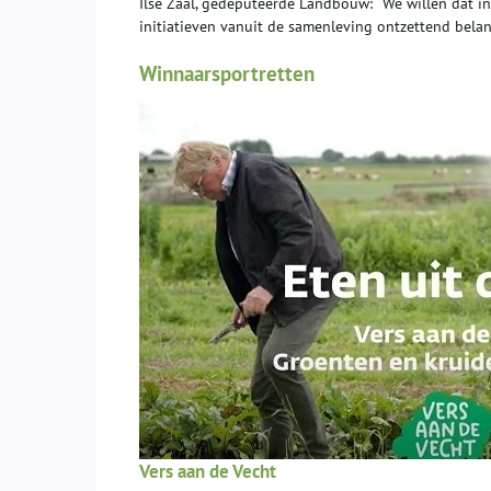
Ilse Zaal, gedeputeerde Landbouw: “We willen dat 
initiatieven vanuit de samenleving ontzettend belang
Winnaarsportretten
Vers aan de Vecht