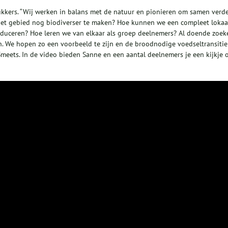
lukkers. “Wij werken in balans met de natuur en pionieren om samen verd
et gebied nog biodiverser te maken? Hoe kunnen we een compleet lokaal
duceren? Hoe leren we van elkaar als groep deelnemers? Al doende zoek
 We hopen zo een voorbeeld te zijn en de broodnodige voedseltransitie
 Smeets. In de video bieden Sanne en een aantal deelnemers je een kijkje 