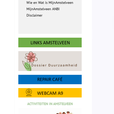
Wie en Wat is MijnAmstelveen
MijnAmstelveen ANBI
Disclaimer
ACTIVITEITEN IN AMSTELVEEN