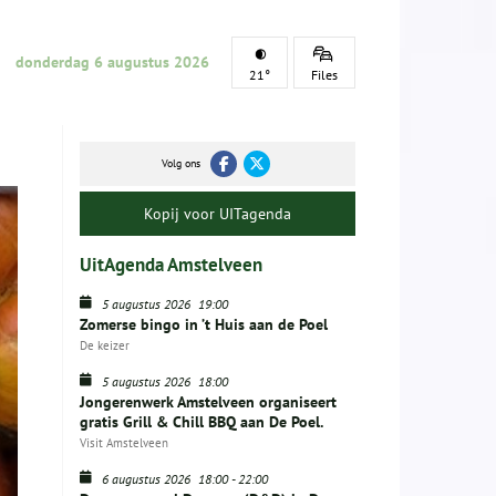
donderdag 6 augustus 2026
21°
Files
Volg ons
Kopij voor UITagenda
UitAgenda Amstelveen
5 augustus 2026
19:00
Zomerse bingo in ’t Huis aan de Poel
De keizer
5 augustus 2026
18:00
Jongerenwerk Amstelveen organiseert
gratis Grill & Chill BBQ aan De Poel.
Visit Amstelveen
6 augustus 2026
18:00
-
22:00