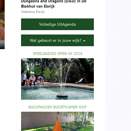
Dungeons and Dragons (D&D) in De
Blokhut van Elsrijk
Stadsdorp Elsrijk
Volledige UitAgenda
Wat gebeurt er in jouw wijk?
SPEELBADJES OPEN IN 2026
BACKPACKEN BUURTKAMER KKP