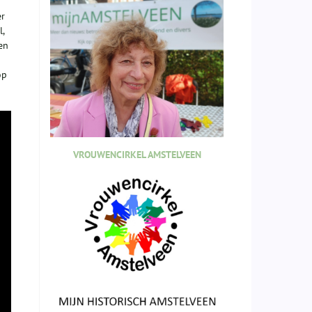
er
,
en
op
VROUWENCIRKEL AMSTELVEEN