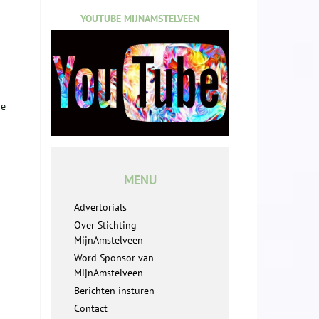
YOUTUBE MIJNAMSTELVEEN
de
MENU
Advertorials
Over Stichting
MijnAmstelveen
Word Sponsor van
MijnAmstelveen
Berichten insturen
Contact