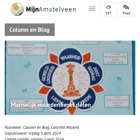
Toggle navigation
18°
Files
Column en Blog
Menselijk waardenbesef delen
Rubrieken:
Column en Blog
,
Conchita Willems
Gepubliceerd:
vrijdag 5 april 2024
Laatste update:
zondag 7 april 2024