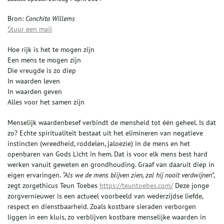
Bron:
Conchita Willems
Stuur een mail
Hoe rijk is het te mogen zijn
Een mens te mogen zijn
Die vreugde is zo diep
In waarden leven
In waarden geven
Alles voor het samen zijn
Menselijk waardenbesef verbindt de mensheid tot één geheel. Is dat
zo? Echte spiritualiteit bestaat uit het elimineren van negatieve
instincten (wreedheid, roddelen, jaloezie) in de mens en het
openbaren van Gods Licht in hem. Dat is voor elk mens best hard
werken vanuit geweten en grondhouding. Graaf van daaruit diep in
eigen ervaringen.
“Als we de mens blijven zien, zal hij nooit verdwijnen
”,
zegt zorgethicus Teun Toebes
https://teuntoebes.com/
Deze jonge
zorgvernieuwer is een actueel voorbeeld van wederzijdse liefde,
respect en dienstbaarheid. Zoals kostbare sieraden verborgen
liggen in een kluis, zo verblijven kostbare menselijke waarden in