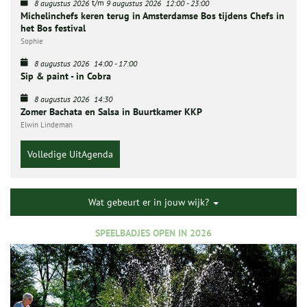
t/m
8 augustus 2026
9 augustus 2026
12:00
-
23:00
Michelinchefs keren terug in Amsterdamse Bos tijdens Chefs in
het Bos festival
Sophie
8 augustus 2026
14:00
-
17:00
Sip & paint - in Cobra
8 augustus 2026
14:30
Zomer Bachata en Salsa in Buurtkamer KKP
Elwin Lindeman
Volledige UitAgenda
Wat gebeurt er in jouw wijk?
SPEELBADJES OPEN IN 2026