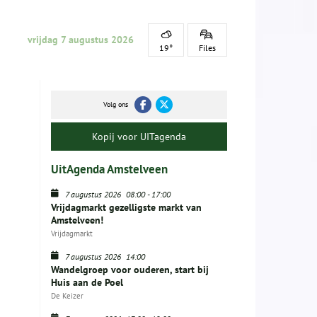
vrijdag 7 augustus 2026
19°
Files
Volg ons
Kopij voor UITagenda
UitAgenda Amstelveen
7 augustus 2026
08:00
-
17:00
Vrijdagmarkt gezelligste markt van
Amstelveen!
Vrijdagmarkt
7 augustus 2026
14:00
Wandelgroep voor ouderen, start bij
Huis aan de Poel
De Keizer