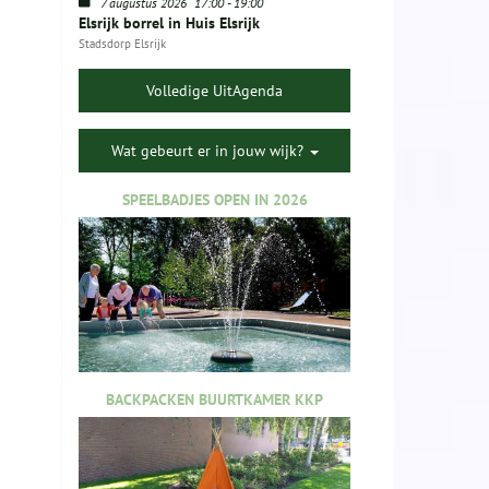
7 augustus 2026
17:00
-
19:00
Elsrijk borrel in Huis Elsrijk
Stadsdorp Elsrijk
Volledige UitAgenda
Wat gebeurt er in jouw wijk?
SPEELBADJES OPEN IN 2026
BACKPACKEN BUURTKAMER KKP