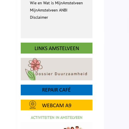
Wie en Wat is MijnAmstelveen
MijnAmstelveen ANBI
Disclaimer
ACTIVITEITEN IN AMSTELVEEN