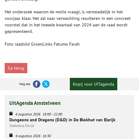
Het onderzoek waarom de motie vraagt, is vermoedelijk in het
voorjaar klaar. Het zal naar verwachting resulteren in een concreet
voorstel dat in het tweede kwartaal van 2024 aan de raad wordt
gepresenteerd.
Foto raadslid GroenLinks Fatumo Farah
Ga terug
Kopij voor UITagenda
Volg ons
UitAgenda Amstelveen
6 augustus 2026
18:00
-
22:00
Dungeons and Dragons (D&D) in De Blokhut van Elsrijk
Stadsdorp Elsrijk
6 augustus 2026
16:30