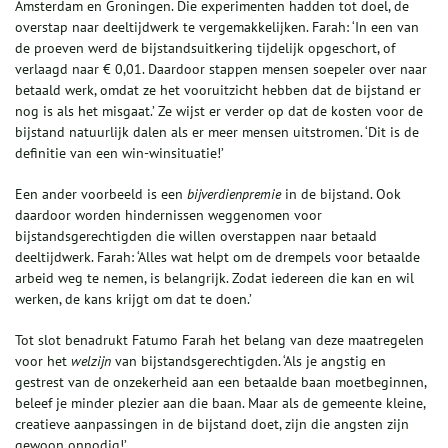
Amsterdam en Groningen. Die experimenten hadden tot doel, de
overstap naar deeltijdwerk te vergemakkelijken. Farah: ‘In een van
de proeven werd de bijstandsuitkering tijdelijk opgeschort, of
verlaagd naar € 0,01. Daardoor stappen mensen soepeler over naar
betaald werk, omdat ze het vooruitzicht hebben dat de bijstand er
nog is als het misgaat.’ Ze wijst er verder op dat de kosten voor de
bijstand natuurlijk dalen als er meer mensen uitstromen. ‘Dit is de
definitie van een win-winsituatie!’
Een ander voorbeeld is een
bijverdienpremie
in de bijstand. Ook
daardoor worden hindernissen weggenomen voor
bijstandsgerechtigden die willen overstappen naar betaald
deeltijdwerk. Farah: ‘Alles wat helpt om de drempels voor betaalde
arbeid weg te nemen, is belangrijk. Zodat iedereen die kan en wil
werken, de kans krijgt om dat te doen.’
Tot slot benadrukt Fatumo Farah het belang van deze maatregelen
voor het
welzijn
van bijstandsgerechtigden. ‘Als je angstig en
gestrest van de onzekerheid aan een betaalde baan moetbeginnen,
beleef je minder plezier aan die baan. Maar als de gemeente kleine,
creatieve aanpassingen in de bijstand doet, zijn die angsten zijn
gewoon onnodig!’