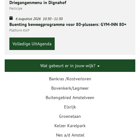
Driegangenmenu in Dignahof
Participe
6 augustus 2026
10:30
-
11:30
Buenting beweegprogramma voor 80-plussers: GYM-INN 80+
Platform KKP
Volledige UitAgenda
Wat gebeurt er in jouw wijk?
Bankras /Kostverloren
Bovenkerk/Legmeer
Buitengebied Amstelveen
Elsrijk
Groenelaan
Keizer Karelpark
Nes a/d Amstel