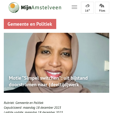
Toggle navigation
16°
Files
Gemeente en Politiek
Motie “Simpel switchen”: uit bijstand
doorstromen naar (deeltijd)werk
Rubriek:
Gemeente en Politiek
Gepubliceerd:
maandag 18 december 2023
Laatste update:
maandag 18 december 2023