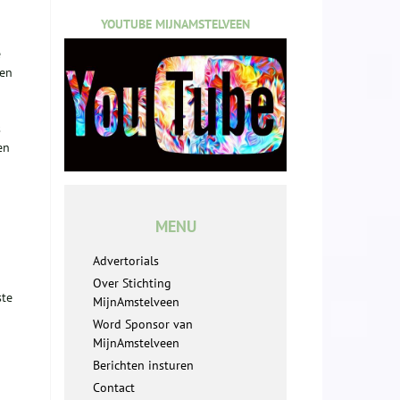
YOUTUBE MIJNAMSTELVEEN
e
 en
s
en
MENU
Advertorials
Over Stichting
ste
MijnAmstelveen
Word Sponsor van
MijnAmstelveen
Berichten insturen
Contact