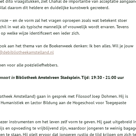
et dito vraagstukken, ziet Chahal de importantie van acceptatie aangaa
Bilal daarom dit heldere en duidelijke kunstwerk gecreëerd.
e-roze – en de vorm zal het vragen oproepen zoals wat betekent stoer
schil in wat als typische mannelijk of vrouwelijk wordt ervaren. Tevens
p welke wijze identificeert een ieder zich.
e ook aan het thema van de Boekenweek denken: Ik ben alles. Wil je jouw
@debibliotheekamstelland.nl
en voor alle poëzieliefhebbers.
 maart in
Bibliotheek Amstelveen Stadsplein. Tijd: 19:30 - 21:00 uur
liotheek Amstelland) gaan in gesprek met Filosoof Joep Dohmen. Hij is
r Humanistiek en Lector Bildung aan de Hogeschool voor Toegepaste
ezer instrumenten om het leven zelf vorm te geven. Hij gaat uitgebreid i
wijs en opvoeding te vrijblijvend zijn, waardoor jongeren te weinig bagag
n te staan. Hij pleit ervoor dat jongeren rustig de tijd krijgen om zich t