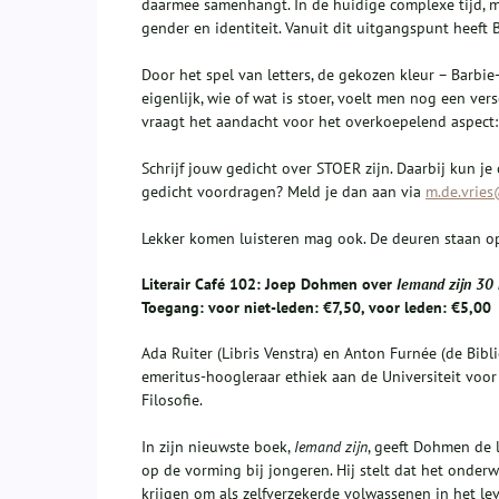
daarmee samenhangt. In de huidige complexe tijd, m
gender en identiteit. Vanuit dit uitgangspunt heeft 
Door het spel van letters, de gekozen kleur – Barbi
eigenlijk, wie of wat is stoer, voelt men nog een ver
vraagt het aandacht voor het overkoepelend aspect: o
Schrijf jouw gedicht over STOER zijn. Daarbij kun j
gedicht voordragen? Meld je dan aan via
m.de.vries
Lekker komen luisteren mag ook. De deuren staan op
Literair Café 102: Joep Dohmen over
Iemand zijn 30
Toegang: voor niet-leden: €7,50, voor leden: €5,00
Ada Ruiter (Libris Venstra) en Anton Furnée (de Bib
emeritus-hoogleraar ethiek aan de Universiteit voo
Filosofie.
In zijn nieuwste boek,
Iemand zijn
, geeft Dohmen de l
op de vorming bij jongeren. Hij stelt dat het onder
krijgen om als zelfverzekerde volwassenen in het leve