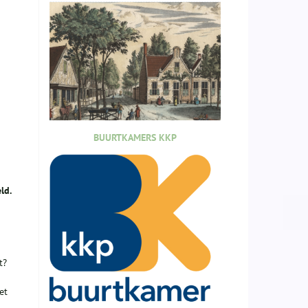
BUURTKAMERS KKP
ld.
t?
et