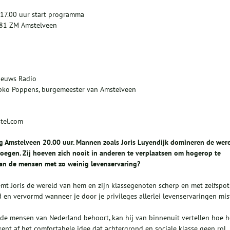
 17.00 uur start programma
181 ZM Amstelveen
Nieuws Radio
apko Poppens, burgemeester van Amstelveen
stel.com
rg Amstelveen 20.00 uur.
Mannen zoals Joris Luyendijk domineren de were
oegen. Zij hoeven zich nooit in anderen te verplaatsen om hogerop te
an de mensen met zo weinig levenservaring?
mt Joris de wereld van hem en zijn klassegenoten scherp en met zelfspot
en vervormd wanneer je door je privileges allerlei levenservaringen mis
rde mensen van Nederland behoort, kan hij van binnenuit vertellen hoe h
ekent af het comfortabele idee dat achtergrond en sociale klasse geen rol