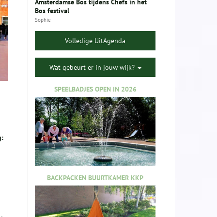
Amsterdamse Bos tijdens Chefs in het
Bos festival
Sophie
Volledige UitAgenda
Wat gebeurt er in jouw wijk?
SPEELBADJES OPEN IN 2026
g:
BACKPACKEN BUURTKAMER KKP