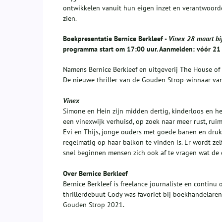
ontwikkelen vanuit hun eigen inzet en verantwoordel
zien.
Boekpresentatie Bernice Berkleef -
Vinex 28 maart bi
programma start om 17:00 uur. Aanmelden: vóór 21 
Namens Bernice Berkleef en uitgeverij The House of 
De nieuwe thriller van de Gouden Strop-winnaar va
Vinex
Simone en Hein zijn midden dertig, kinderloos en 
een vinexwijk verhuisd, op zoek naar meer rust, rui
Evi en Thijs, jonge ouders met goede banen en drukk
regelmatig op haar balkon te vinden is. Er wordt z
snel beginnen mensen zich ook af te vragen wat de 
Over Bernice Berkleef
Bernice Berkleef is freelance journaliste en continu
thrillerdebuut Cody was favoriet bij boekhandelaren
Gouden Strop 2021.