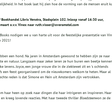
ijkheid. In het boek laat hij zien hoe de vorming van de mensen eruit k
j
Boekhandel Libris Venstra, Stadsplein 102. Inloop vanaf 16:30 uur,
maart o.v.v. Vinex naar ruth.visser@overamstel.com
Books nodigen we u van harte uit voor de feestelijke presentatie van Vin
n 2021!
hebben een hond. Na jaren in Amsterdam gewoond te hebben zijn ze naar
mte en natuur. Langzaam maar zeker leren ze hun buren een beetje kennen
e levens. Joyce, een jonge vrouw die in de ziektewet zit en 's ochtends
elfs een feest georganiseerd om de nieuwkomers welkom te heten. Maar al
echte reden is dat Simone en Hein uit Amsterdam zijn vertrokken.
 om haar heen op zoek naar dingen die haar intrigeren en inspireren. Haar
 en kreeg lovende reacties. Met haar tweede thriller
Bloedsteen
won ze de