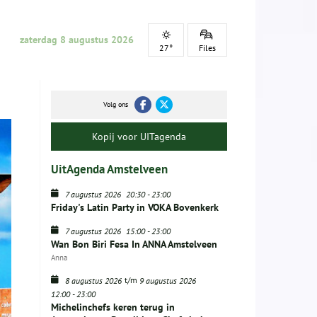
zaterdag 8 augustus 2026
27°
Files
Volg ons
Kopij voor UITagenda
UitAgenda Amstelveen
7 augustus 2026
20:30
-
23:00
Friday's Latin Party in VOKA Bovenkerk
7 augustus 2026
15:00
-
23:00
Wan Bon Biri Fesa In ANNA Amstelveen
Anna
t/m
8 augustus 2026
9 augustus 2026
12:00
-
23:00
Michelinchefs keren terug in