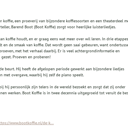
r koffie, een proeverij van bijzondere koffiesoorten en een theaterdeel m
rteller, Barend Boot (Boot Koffie) zorgt voor heerlijke luisterliedjes.
n koffie houdt, en er graag eens wat meer over wil leren. In drie etappe
elt en de smaak van koffie. Dat wordt geen saai gebeuren, want ondertuss
e proeven, met het verhaal daarbij. Er is veel achtergrondinformatie en
 gezet. Proeven en proberen!
n de beurt. Hij heeft de afgelopen periode gewerkt aan bijzondere liedjes
en met overgave, waarbij hij zelf de piano speelt.
j hij persoonlijk zijn telers in de wereld bezoekt en zorgt dat zij onder
n werken. Boot Koffie is in twee decennia uitgegroeid tot veruit de be
ttps://www.bootkoffie.nl/de-k...