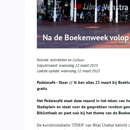
Na de Boekenweek volop a
Rubriek:
Activiteiten en Cultuur
Gepubliceerd:
woensdag 22 maart 2023
Laatste update:
woensdag 22 maart 2023
Poëziecafé - Stoer // Ik ben alles 23 maart bij Boek
gratis
Het Poëziecafé staat deze maand in het teken van he
Stadsplein en staat voor de gesprekken rondom gende
Bibliotheek en past ook bij het thema van de Boeken
De kunstinstallatie 'STOER' van Bilal Chahal belich