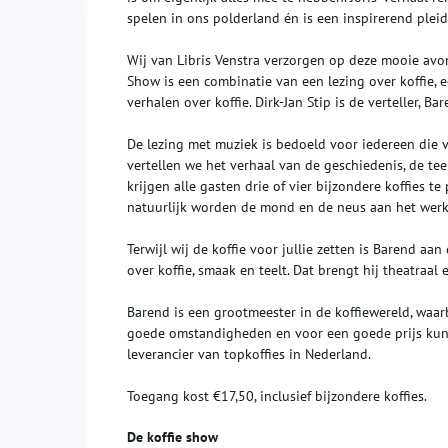
spelen in ons polderland én is een inspirerend plei
Wij van Libris Venstra verzorgen op deze mooie avo
Show is een combinatie van een lezing over koffie, e
verhalen over koffie. Dirk-Jan Stip is de verteller, Ba
De lezing met muziek is bedoeld voor iedereen die va
vertellen we het verhaal van de geschiedenis, de te
krijgen alle gasten drie of vier bijzondere koffies t
natuurlijk worden de mond en de neus aan het werk
Terwijl wij de koffie voor jullie zetten is Barend aa
over koffie, smaak en teelt. Dat brengt hij theatraal 
Barend is een grootmeester in de koffiewereld, waarbi
goede omstandigheden en voor een goede prijs kunne
leverancier van topkoffies in Nederland.
Toegang kost €17,50, inclusief bijzondere koffies.
De koffie show