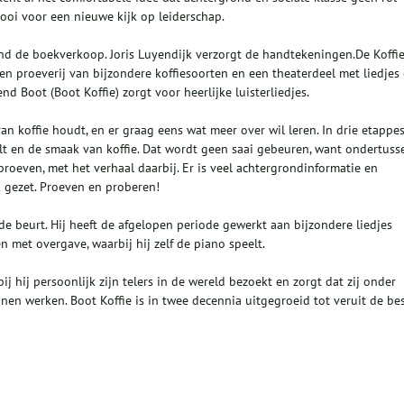
dooi voor een nieuwe kijk op leiderschap.
nd de boekverkoop. Joris Luyendijk verzorgt de handtekeningen.De Koffi
en proeverij van bijzondere koffiesoorten en een theaterdeel met liedjes
rend Boot (Boot Koffie) zorgt voor heerlijke luisterliedjes.
n koffie houdt, en er graag eens wat meer over wil leren. In drie etappe
elt en de smaak van koffie. Dat wordt geen saai gebeuren, want ondertuss
e proeven, met het verhaal daarbij. Er is veel achtergrondinformatie en
 gezet. Proeven en proberen!
n de beurt. Hij heeft de afgelopen periode gewerkt aan bijzondere liedjes
en met overgave, waarbij hij zelf de piano speelt.
j hij persoonlijk zijn telers in de wereld bezoekt en zorgt dat zij onder
n werken. Boot Koffie is in twee decennia uitgegroeid tot veruit de be