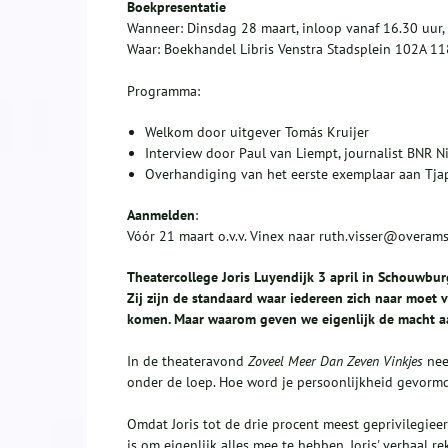
Boekpresentatie
Wanneer: Dinsdag 28 maart, inloop vanaf 16.30 uur,
Waar: Boekhandel Libris Venstra Stadsplein 102A 1
Programma:
Welkom door uitgever Tomás Kruijer
Interview door Paul van Liempt, journalist BNR 
Overhandiging van het eerste exemplaar aan Tj
Aanmelden
:
Vóór 21 maart o.v.v. Vinex naar ruth.visser@overam
Theatercollege Joris Luyendijk 3 april in Schouwbu
Zij zijn de standaard waar iedereen zich
naar moet v
komen.
Maar waarom geven we eigenlijk de macht a
In de theateravond
Zoveel Meer Dan Zeven Vinkjes
nee
onder de loep. Hoe word je persoonlijkheid gevormd 
Omdat Joris tot de drie procent meest geprivilegiee
is om eigenlijk alles mee te hebben. Joris' verhaal r