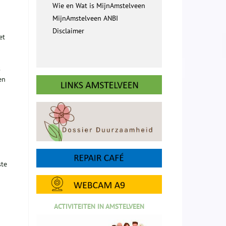
Wie en Wat is MijnAmstelveen
MijnAmstelveen ANBI
Disclaimer
et
s
en
ste
ACTIVITEITEN IN AMSTELVEEN