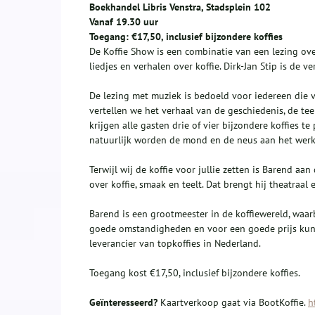
Boekhandel Libris Venstra, Stadsplein 102
Vanaf 19.30 uur
Toegang: €17,50, inclusief bijzondere koffies
De Koffie Show is een combinatie van een lezing ove
liedjes en verhalen over koffie. Dirk-Jan Stip is de ve
De lezing met muziek is bedoeld voor iedereen die va
vertellen we het verhaal van de geschiedenis, de te
krijgen alle gasten drie of vier bijzondere koffies t
natuurlijk worden de mond en de neus aan het werk
Terwijl wij de koffie voor jullie zetten is Barend aa
over koffie, smaak en teelt. Dat brengt hij theatraal 
Barend is een grootmeester in de koffiewereld, waarbi
goede omstandigheden en voor een goede prijs kunne
leverancier van topkoffies in Nederland.
Toegang kost €17,50, inclusief bijzondere koffies.
Geïnteresseerd?
Kaartverkoop gaat via BootKoffie.
h