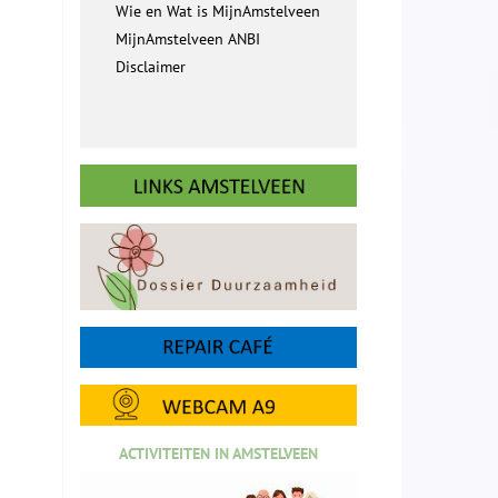
Wie en Wat is MijnAmstelveen
MijnAmstelveen ANBI
Disclaimer
ACTIVITEITEN IN AMSTELVEEN