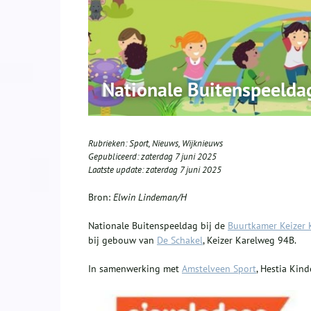
Nationale Buitenspeeldag
Rubrieken:
Sport
,
Nieuws
,
Wijknieuws
Gepubliceerd:
zaterdag 7 juni 2025
Laatste update:
zaterdag 7 juni 2025
Bron:
Elwin Lindeman/H
Nationale Buitenspeeldag bij de
Buurtkamer Keizer 
bij gebouw van
De Schakel
, Keizer Karelweg 94B.
In samenwerking met
Amstelveen Sport
, Hestia Kin