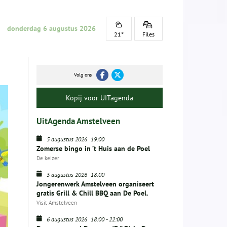
donderdag 6 augustus 2026
21°
Files
Volg ons
Kopij voor UITagenda
UitAgenda Amstelveen
5 augustus 2026
19:00
Zomerse bingo in ’t Huis aan de Poel
De keizer
5 augustus 2026
18:00
Jongerenwerk Amstelveen organiseert
gratis Grill & Chill BBQ aan De Poel.
Visit Amstelveen
6 augustus 2026
18:00
-
22:00