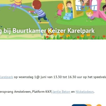
 bij Buurtkamer Keizer Karelpark
Karelpark
op woensdag 1@ juni van 13.30 tot 16.30 uur op het speelvel
deropvang Amstelveen, Platform KKP,
Jantje Beton
en
Nickelodeon
.