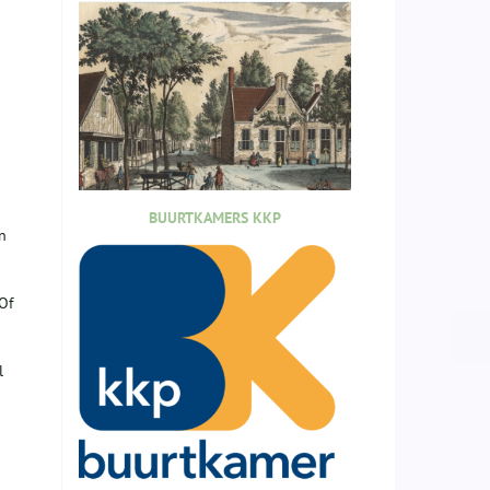
BUURTKAMERS KKP
n
Of
l