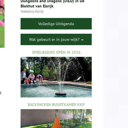
Dungeons and Dragons (D&D) in De
Blokhut van Elsrijk
Stadsdorp Elsrijk
Volledige UitAgenda
Wat gebeurt er in jouw wijk?
SPEELBADJES OPEN IN 2026
d
BACKPACKEN BUURTKAMER KKP