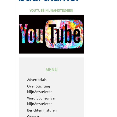
YOUTUBE MIJNAMSTELVEEN
MENU
Advertorials
Over Stichting
MijnAmstelveen
Word Sponsor van
MijnAmstelveen
Berichten insturen
Contact