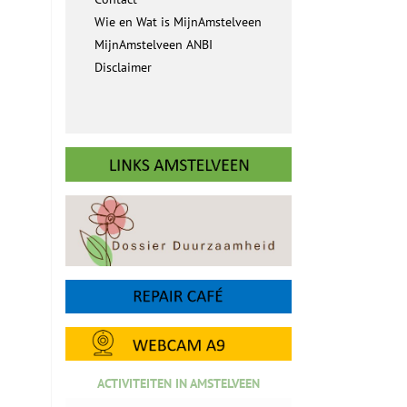
Wie en Wat is MijnAmstelveen
MijnAmstelveen ANBI
Disclaimer
ACTIVITEITEN IN AMSTELVEEN