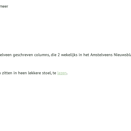
smeer
elveen geschreven columns, die 2 wekelijks in het Amstelveens Nieuwsbl
 zitten in heen lekkere stoel, te
lezen
.