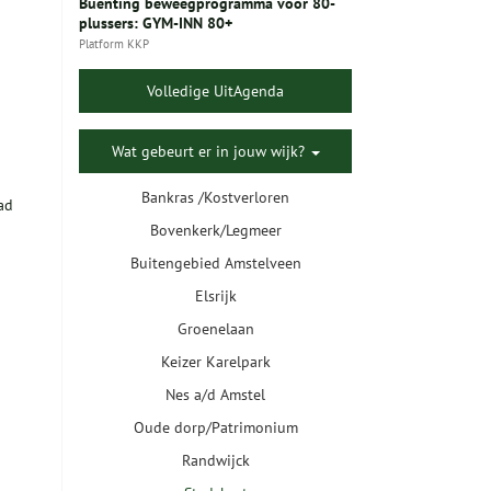
Buenting beweegprogramma voor 80-
plussers: GYM-INN 80+
Platform KKP
Volledige UitAgenda
Wat gebeurt er in jouw wijk?
Bankras /Kostverloren
ad
Bovenkerk/Legmeer
Buitengebied Amstelveen
Elsrijk
Groenelaan
Keizer Karelpark
Nes a/d Amstel
Oude dorp/Patrimonium
Randwijck