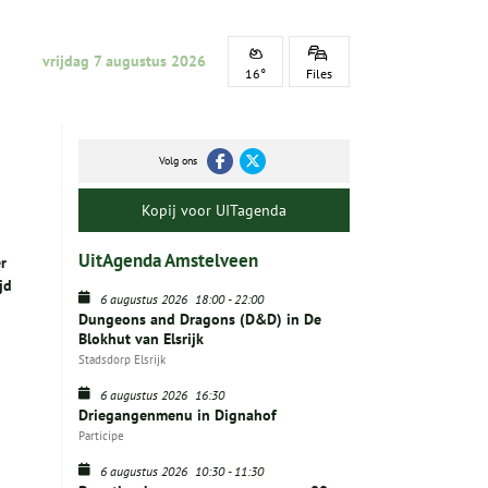
vrijdag 7 augustus 2026
16°
Files
Volg ons
Kopij voor UITagenda
UitAgenda Amstelveen
r
jd
6 augustus 2026
18:00
-
22:00
Dungeons and Dragons (D&D) in De
Blokhut van Elsrijk
Stadsdorp Elsrijk
6 augustus 2026
16:30
Driegangenmenu in Dignahof
Participe
6 augustus 2026
10:30
-
11:30