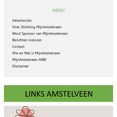
MENU
Advertorials
Over Stichting MijnAmstelveen
Word Sponsor van MijnAmstelveen
Berichten insturen
Contact
Wie en Wat is MijnAmstelveen
MijnAmstelveen ANBI
Disclaimer