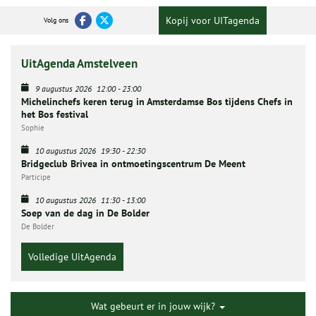
Kopij voor UITagenda
Volg ons
UitAgenda Amstelveen
9 augustus 2026
12:00
-
23:00
Michelinchefs keren terug in Amsterdamse Bos tijdens Chefs in
het Bos festival
Sophie
10 augustus 2026
19:30
-
22:30
Bridgeclub Brivea in ontmoetingscentrum De Meent
Participe
10 augustus 2026
11:30
-
13:00
Soep van de dag in De Bolder
De Bolder
Volledige UitAgenda
Wat gebeurt er in jouw wijk?