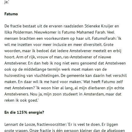
je.’
Fatumo
De fractie bestaat uit de ervaren raadsleden Stieneke Kruijer en
Ilika Polderman. Nieuwkomer is Fatumo Mahamed Farah. Veel
mensen brachten een voorkeurstem op haar uit. FatumoFarah: ‘Ik
wil me inzetten voor meer inclusie en meer diversiteit. Grote
woorden, maar ik bedoel dat iedere Amstelvener meetelt en erbij
hoort. Arm of rijk, vrouw of man, ras-Amstelvener of nieuwe
Amstelvener. En dan heb ik nog niet eens genoemd dat Amstelveen
ook op de middellange termijn werk moet maken van de
huisvesting van vluchtelingen. De gemeente kan daarin het verschil
maken. En daar wil ik me hard voor maken.’ Wat heeft Fatumo zelf
met Amstelveen? ‘Ik woon hier al lang, al mijn dierbaren zijn echte
Amstelveners. Nou ja, mijn zoon studeert in Amsterdam, maar dat
reken ik ook goed.’
En die 125% energie?
Lennart de Looze, fractievoorzitter: ‘Er is veel te doen. Er liggen
grote vragen. Onze fractie is één persoon kleiner dan de afgelopen