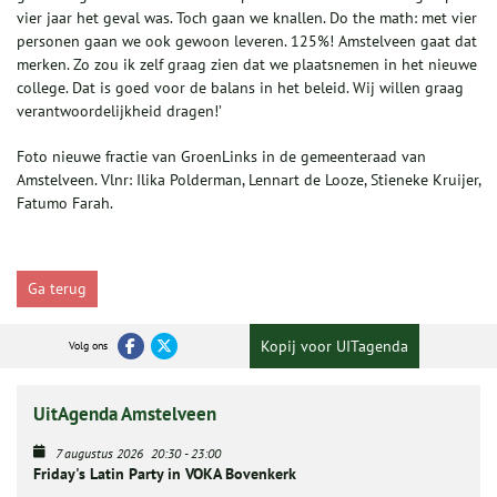
vier jaar het geval was. Toch gaan we knallen. Do the math: met vier
personen gaan we ook gewoon leveren. 125%! Amstelveen gaat dat
merken. Zo zou ik zelf graag zien dat we plaatsnemen in het nieuwe
college. Dat is goed voor de balans in het beleid. Wij willen graag
verantwoordelijkheid dragen!’
Foto nieuwe fractie van GroenLinks in de gemeenteraad van
Amstelveen. Vlnr: Ilika Polderman, Lennart de Looze, Stieneke Kruijer,
Fatumo Farah.
Ga terug
Kopij voor UITagenda
Volg ons
UitAgenda Amstelveen
7 augustus 2026
20:30
-
23:00
Friday's Latin Party in VOKA Bovenkerk