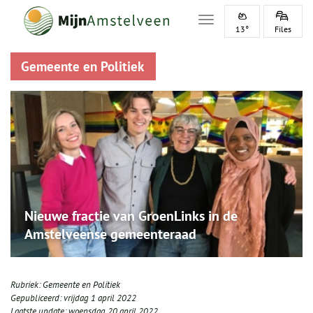
Toggle navigation
13°
Files
Gemeente en Politiek
Nieuwe fractie van GroenLinks in de
Amstelveense gemeenteraad
Rubriek:
Gemeente en Politiek
Gepubliceerd:
vrijdag 1 april 2022
Laatste update:
woensdag 20 april 2022