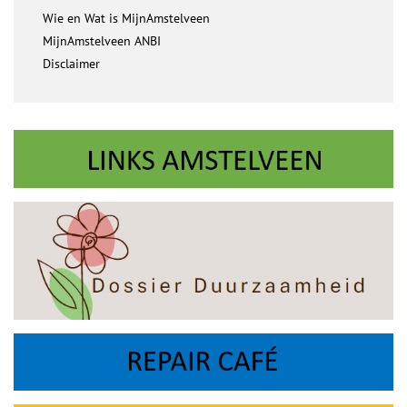
Wie en Wat is MijnAmstelveen
MijnAmstelveen ANBI
Disclaimer