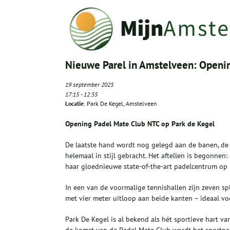
Nieuwe Parel in Amstelveen: Openin
19 september 2025
17:15
-
12:55
Locatie
: Park De Kegel, Amstelveen
Opening Padel Mate Club NTC op Park de Kegel
De laatste hand wordt nog gelegd aan de banen, de h
helemaal in stijl gebracht. Het aftellen is begonne
haar gloednieuwe state-of-the-art padelcentrum op
In een van de voormalige tennishallen zijn zeven sp
met vier meter uitloop aan beide kanten – ideaal vo
Park De Kegel is al bekend als hét sportieve hart v