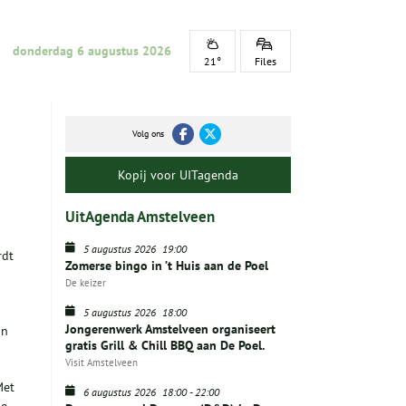
donderdag 6 augustus 2026
21°
Files
Volg ons
Kopij voor UITagenda
UitAgenda Amstelveen
5 augustus 2026
19:00
rdt
Zomerse bingo in ’t Huis aan de Poel
De keizer
5 augustus 2026
18:00
Jongerenwerk Amstelveen organiseert
an
gratis Grill & Chill BBQ aan De Poel.
Visit Amstelveen
Met
6 augustus 2026
18:00
-
22:00