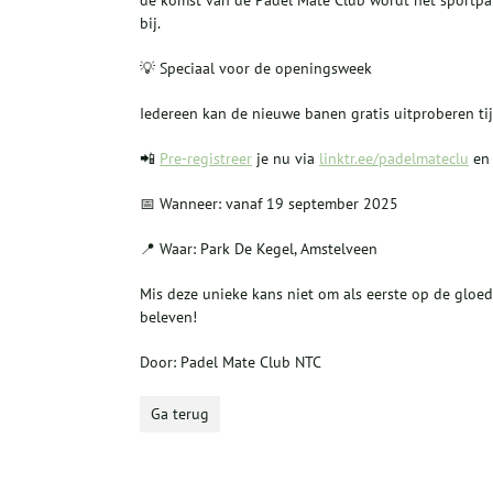
de komst van de Padel Mate Club wordt het sportpa
bij.
💡 Speciaal voor de openingsweek
Iedereen kan de nieuwe banen gratis uitproberen tij
📲
Pre-registreer
je nu via
linktr.ee/padelmateclu
en 
📅 Wanneer: vanaf 19 september 2025
📍 Waar: Park De Kegel, Amstelveen
Mis deze unieke kans niet om als eerste op de gloe
beleven!
Door: Padel Mate Club NTC
Ga terug