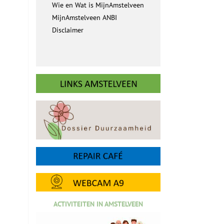
Wie en Wat is MijnAmstelveen
MijnAmstelveen ANBI
Disclaimer
ACTIVITEITEN IN AMSTELVEEN