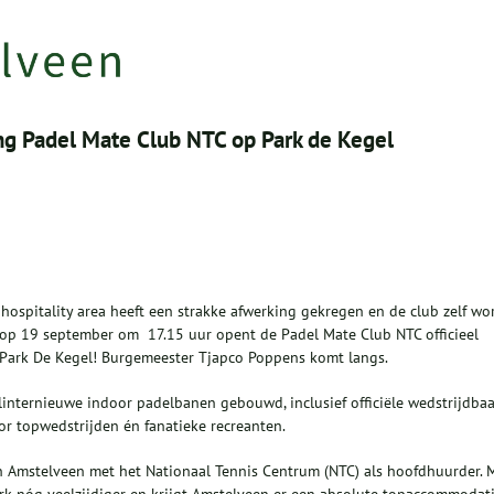
g Padel Mate Club NTC op Park de Kegel
ospitality area heeft een strakke afwerking gekregen en de club zelf wo
n: op 19 september om 17.15 uur opent de Padel Mate Club NTC officieel
 Park De Kegel! Burgemeester Tjapco Poppens komt langs.
linternieuwe indoor padelbanen gebouwd, inclusief officiële wedstrijdba
or topwedstrijden én fanatieke recreanten.
an Amstelveen met het Nationaal Tennis Centrum (NTC) als hoofdhuurder. 