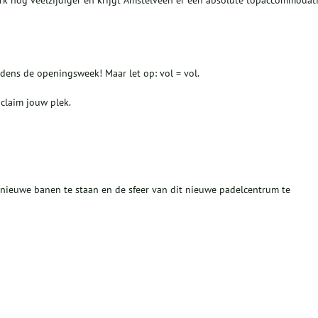
rk nóg veelzijdiger en krijgt Amstelveen er een absolute topaccommodat
dens de openingsweek! Maar let op: vol = vol.
claim jouw plek.
dnieuwe banen te staan en de sfeer van dit nieuwe padelcentrum te