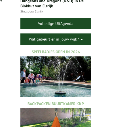
ie
Dungeons and Dragons (D&D) in De
Blokhut van Elsrijk
Stadsdorp Elsrijk
Volledige UitAgenda
Wat gebeurt er in jouw wijk?
SPEELBADJES OPEN IN 2026
BACKPACKEN BUURTKAMER KKP