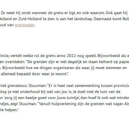
Zo weet hij sinds wanneer de grens er ligt, en ook waarom. Ook gaat hij
Holland en Zuid-Holland te zien is aan het landschap. Daarnaast komt Rol
ehoud van
grenspalen
.
cie, vertelt welke rol de grens anno 2022 nog speelt. Bijvoorbeeld als e
 oversteken. “De grenzen zijn er wel degelijk en staan keihard op papier
en. Bijvoorbeeld hoe we dingen organiseren als waar jij moet stemmen en
 allemaal bepaald door waar je woont.”
 niet grenzeloos. Stuurman: “Er is heel veel samenwerking tussen provincie
op je met onderhoud bij wat van jou is. Je doet niet de tuin van de
n ‘zorg jij een beetje goed voor jouw tuintje’, dan hoef ik ook wat minde
andjes, zegt Stuurman. “Vanuit hulpverlening zijn de grenzen wat vager. Al
te helpen.”