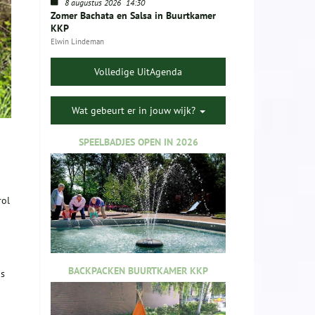
8 augustus 2026
14:30
Zomer Bachata en Salsa in Buurtkamer
KKP
Elwin Lindeman
Volledige UitAgenda
Wat gebeurt er in jouw wijk?
SPEELBADJES OPEN IN 2026
rol
BACKPACKEN BUURTKAMER KKP
ns