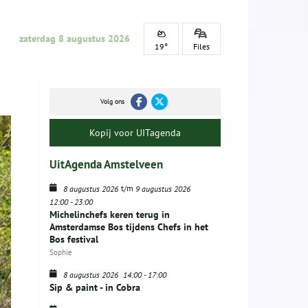
zaterdag 8 augustus 2026
19°
Files
Volg ons
Kopij voor UITagenda
UitAgenda Amstelveen
t/m
8 augustus 2026
9 augustus 2026
12:00
-
23:00
Michelinchefs keren terug in
Amsterdamse Bos tijdens Chefs in het
Bos festival
Sophie
8 augustus 2026
14:00
-
17:00
Sip & paint - in Cobra