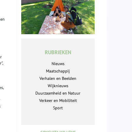
ien
RUBRIEKEN
r
”,
Nieuws
Maatschappij
Verhalen en Beelden
Wijknieuws
s,
Duurzaamheid en Natuur
r
Verkeer en Mobiliteit
s
Sport