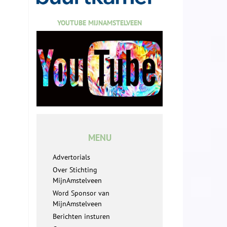
YOUTUBE MIJNAMSTELVEEN
MENU
Advertorials
Over Stichting
MijnAmstelveen
Word Sponsor van
MijnAmstelveen
Berichten insturen