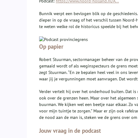
Podcast:
https://www.noord-holland.nl/A...
Bunnik werpt een bevlogen blik op de geschiedenis. 
dieper in op de vraag of het verschil tussen Noord-
te weten welke rol de historicus speelde bij het b
Op papier
Robert Stuurman, sectormanager beheer van de provin
gemaaid wordt of als weginspecteurs de grens moeten
zegt Stuurman. “En ze bepalen heel veel in ons lev
waar jij je vergunningen moet aanvragen. Dat wordt
Verder vertelt hij over het onderhoud buiten. Dat is
ook over de grenzen heen. Maar over het algemeen st
buurman. We kijken wel een beetje naar elkaar. Zo va
voor mijn tuintje te zorgen.” Maar er zijn ook rafelr
de nood aan de man is, steken we de grens over om 
Jouw vraag in de podcast