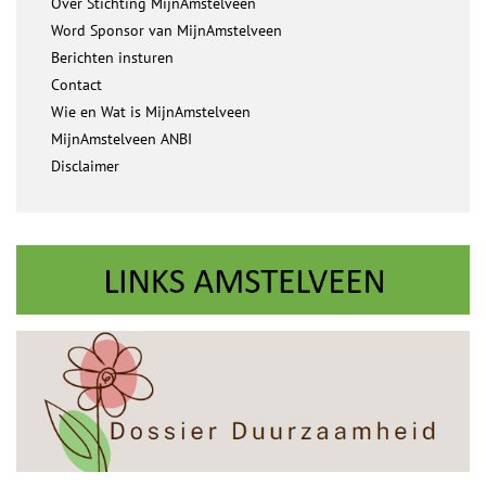
Over Stichting MijnAmstelveen
Word Sponsor van MijnAmstelveen
Berichten insturen
Contact
Wie en Wat is MijnAmstelveen
MijnAmstelveen ANBI
Disclaimer