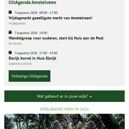
UitAgenda Amstelveen
7 augustus 2026
08:00
-
17:00
Vrijdagmarkt gezelligste markt van Amstelveen!
Vrijdagmarkt
7 augustus 2026
14:00
Wandelgroep voor ouderen, start bij Huis aan de Poel
De Keizer
7 augustus 2026
17:00
-
19:00
Elsrijk borrel in Huis Elsrijk
Stadsdorp Elsrijk
Volledige UitAgenda
Wat gebeurt er in jouw wijk?
SPEELBADJES OPEN IN 2026