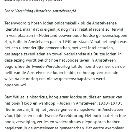
Bron:
Vereniging Historisch Amstelveen/M
Tegenwoordig horen Joden onlosmakelijk bij de Amstelveense
identiteit, maar dat is eigenlijk nog maar relatief recent zo. Terwijl
in veel plaatsen in Nederland eeuwenoude Joodse gemeenschappen
zijn, is die in Amstelveen pas in 1930 ontstaan. Vanaf het begin was
het een uitzonderlijke gemeenschap, met veel intellectuelen,
geslaagde zakenlieden en zowel Nederlandse als Duitse Joden. In
deze lezing wordt belicht hoe het Joodse leven in Amstelveen
begon, hoe de Tweede Wereldoorlog tot de moord op meer dan de
helft van de Amstelveense Joden leidde, en hoe op verrassende
wijze na de oorlog een nieuw gemeenschapsleven werd
opgebouwd.
Bart Wallet is historicus, hoogleraar Joodse studies en auteur van
het boek ‘Hoop en wanhoop – Joden in Amstelveen, 1930–1970’'.
Hierin beschrijft hij het joodse gemeenschapsleven in Amstelveen
vóór, tijdens en na de Tweede Wereldoorlog. Het boek laat zien hoe
hoop, vervolging, verlies en wederopbouw diepe sporen hebben
nagelaten in de Amstelveense gemeenschap. Het eerste exemplaar