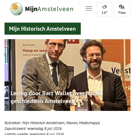
Toggle navigation
14°
Files
Mijn Historisch Amstelveen
Lezing door Bart Wallet over joodse
geschiedenis Amstelveen
Rubrieken:
Mijn Historisch Amstelveen
,
Nieuws
,
Maatschappij
Gepubliceerd:
woensdag 8 juli 2026
Laatste update:
woensdag 8 juli 2026