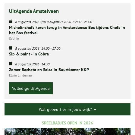
UitAgenda Amstelveen
t/m
8 augustus 2026
9 augustus 2026
12:00
-
23:00
Michelinchefs keren terug in Amsterdamse Bos tijdens Chefs in
het Bos festival
Sophie
8 augustus 2026
14:00
-
17:00
Sip & paint - in Cobra
8 augustus 2026
14:30
Zomer Bachata en Salsa in Buurtkamer KKP
Elwin Lindeman
Volledige UitAgenda
Wat gebeurt er in jouw wijk?
SPEELBADJES OPEN IN 2026