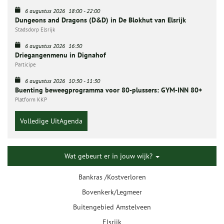
6 augustus 2026
18:00
-
22:00
Dungeons and Dragons (D&D) in De Blokhut van Elsrijk
Stadsdorp Elsrijk
6 augustus 2026
16:30
Driegangenmenu in Dignahof
Participe
6 augustus 2026
10:30
-
11:30
Buenting beweegprogramma voor 80-plussers: GYM-INN 80+
Platform KKP
Volledige UitAgenda
Wat gebeurt er in jouw wijk?
Bankras /Kostverloren
Bovenkerk/Legmeer
Buitengebied Amstelveen
Elsrijk