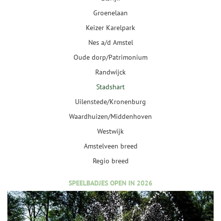
Groenelaan
Keizer Karelpark
Nes a/d Amstel
Oude dorp/Patrimonium
Randwijck
Stadshart
Uilenstede/Kronenburg
Waardhuizen/Middenhoven
Westwijk
Amstelveen breed
Regio breed
SPEELBADJES OPEN IN 2026