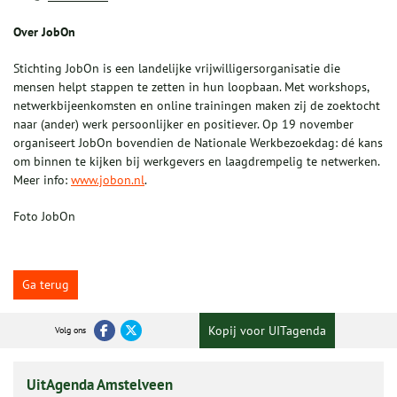
Over JobOn
Stichting JobOn is een landelijke vrijwilligersorganisatie die
mensen helpt stappen te zetten in hun loopbaan. Met workshops,
netwerkbijeenkomsten en online trainingen maken zij de zoektocht
naar (ander) werk persoonlijker en positiever. Op 19 november
organiseert JobOn bovendien de Nationale Werkbezoekdag: dé kans
om binnen te kijken bij werkgevers en laagdrempelig te netwerken.
Meer info:
www.jobon.nl
.
Foto JobOn
Ga terug
Kopij voor UITagenda
Volg ons
UitAgenda Amstelveen