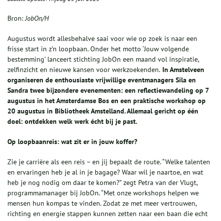
Bron:
JobOn/H
Augustus wordt allesbehalve saai voor wie op zoek is naar een
frisse start in z’n loopbaan. Onder het motto ‘Jouw volgende
bestemming’ lanceert stichting JobOn een maand vol inspiratie,
zelfinzicht en nieuwe kansen voor werkzoekenden.
In Amstelveen
organiseren de enthousiaste vrijwillige eventmanagers Sila en
Sandra twee bijzondere evenementen: een reflectiewandeling op 7
augustus in het Amsterdamse Bos en een praktische workshop op
20 augustus in Bibliotheek Amstelland. Allemaal gericht op één
doel: ontdekken welk werk écht bij je past.
Op loopbaanreis: wat zit er in jouw koffer?
Zie je carrière als een reis – en jij bepaalt de route. “Welke talenten
en ervaringen heb je al in je bagage? Waar wil je naartoe, en wat
heb je nog nodig om daar te komen?” zegt Petra van der Vlugt,
programmamanager bij JobOn. “Met onze workshops helpen we
mensen hun kompas te vinden. Zodat ze met meer vertrouwen,
richting en energie stappen kunnen zetten naar een baan die echt