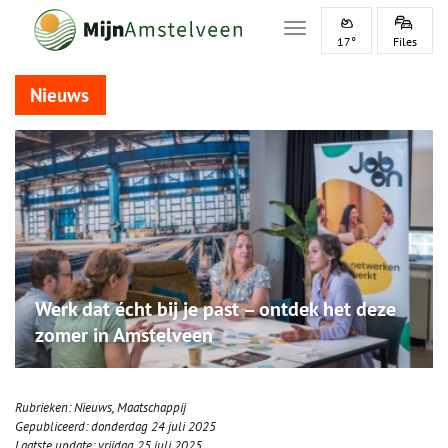
Toggle navigation
17°
Files
Nieuws
Werk dat écht bij je past – ontdek het deze
zomer in Amstelveen
Rubrieken:
Nieuws
,
Maatschappij
Gepubliceerd:
donderdag 24 juli 2025
Laatste update:
vrijdag 25 juli 2025