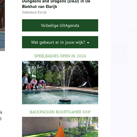
Dungeons and Dragons (D&D) in De
Blokhut van Elsrijk
Stadsdorp Elsrijk
Volledige UitAgenda
Wat gebeurt er in jouw wijk?
SPEELBADJES OPEN IN 2026
BACKPACKEN BUURTKAMER KKP
ok
d