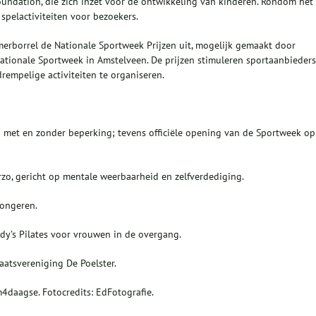
dation, die zich inzet voor de ontwikkeling van kinderen. Rondom het
spelactiviteiten voor bezoekers.
erborrel de Nationale Sportweek Prijzen uit, mogelijk gemaakt door
Nationale Sportweek in Amstelveen. De prijzen stimuleren sportaanbieders
empelige activiteiten te organiseren.
met en zonder beperking; tevens officiële opening van de Sportweek op
zo, gericht op mentale weerbaarheid en zelfverdediging.
jongeren.
y’s Pilates voor vrouwen in de overgang.
aatsvereniging De Poelster.
daagse. Fotocredits: EdFotografie.