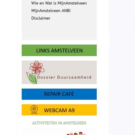
Wie en Wat is MijnAmstelveen
MijnAmstelveen ANBI
Disclaimer
ACTIVITEITEN IN AMSTELVEEN