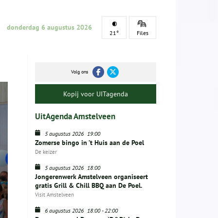
donderdag 6 augustus 2026
21°
Files
Volg ons
Kopij voor UITagenda
UitAgenda Amstelveen
5 augustus 2026
19:00
Zomerse bingo in ’t Huis aan de Poel
De keizer
5 augustus 2026
18:00
Jongerenwerk Amstelveen organiseert
gratis Grill & Chill BBQ aan De Poel.
Visit Amstelveen
6 augustus 2026
18:00
-
22:00