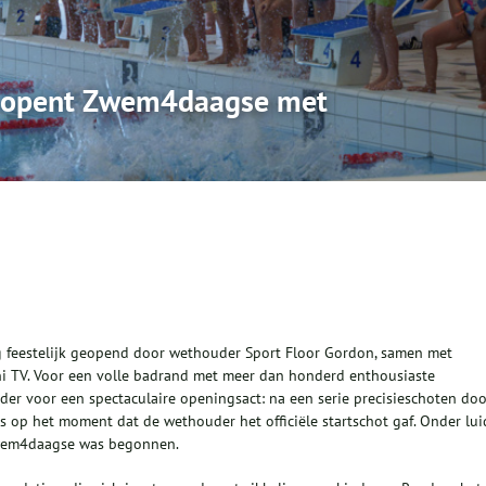
n opent Zwem4daagse met
feestelijk geopend door wethouder Sport Floor Gordon, samen met
ni TV. Voor een volle badrand met meer dan honderd enthousiaste
der voor een spectaculaire openingsact: na een serie precisieschoten do
s op het moment dat de wethouder het officiële startschot gaf. Onder lui
Zwem4daagse was begonnen.