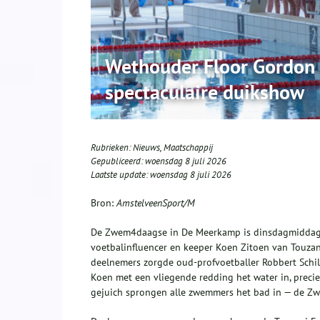
Wethouder Floor Gordo
spectaculaire duikshow
Rubrieken:
Nieuws
,
Maatschappij
Gepubliceerd:
woensdag 8 juli 2026
Laatste update:
woensdag 8 juli 2026
Bron:
AmstelveenSport/M
De Zwem4daagse in De Meerkamp is dinsdagmiddag 
voetbalinfluencer en keeper Koen Zitoen van Touza
deelnemers zorgde oud‑profvoetballer Robbert Schil
Koen met een vliegende redding het water in, precie
gejuich sprongen alle zwemmers het bad in — de 