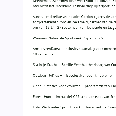
Deelnemers zwemmen deze week voor de Touzani Foun
bad biedt het Meerkamp Festival dagelijks sport- en 
Aansluitend reikte wethouder Gordon tijdens de zom
zorgverzekeraar Zorg en Zekerheid, partner van de 
om van 18 t/m 27 september vernieuwende en laagdr
Winnaars Nationale Sportweek Prijzen 2026
AmstelveenDanst — inclusieve dansdag voor mensen 
18 september.
Sta in je Kracht — Familie Weerbaarheidsdag van Cur
Outdoor FlyKids — frisbeefestival voor kinderen en 
Open Pilatesles voor vrouwen — programma van Haid
Forest Hunt — interactief GPS‑schatzoekspel van Sch
Foto: Wethouder Sport Floor Gordon opent de Zwem4