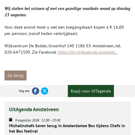
Wij sluiten het seizoen af met een gezellige muzikale avond op dinsdag
23 augustus.
Voor deze avond moet u wel een toegangskaart kopen à € 16,00
per persoon. (vanaf heden verkrijgbaar).
Wijkcentrum De Bolder, Groenhof 140 1186 EX Amstelveen, tel.
020-6471509. Zie Facebook
https://nl-nl.facebook.com/wcd...
Ga terug
Kopij voor UITagenda
Volg ons
UitAgenda Amstelveen
9 augustus 2026
12:00
-
23:00
Michelinchefs keren terug in Amsterdamse Bos tijdens Chefs in
het Bos festival