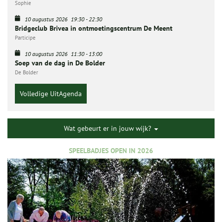
Sophie
10 augustus 2026
19:30
-
22:30
Bridgeclub Brivea in ontmoetingscentrum De Meent
Participe
10 augustus 2026
11:30
-
13:00
Soep van de dag in De Bolder
De Bolder
Volledige UitAgenda
Wat gebeurt er in jouw wijk?
SPEELBADJES OPEN IN 2026