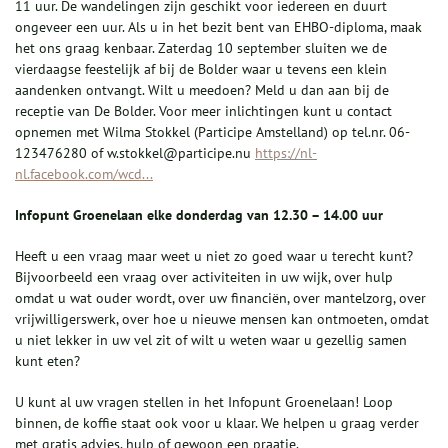
11 uur. De wandelingen zijn geschikt voor iedereen en duurt
ongeveer een uur. Als u in het bezit bent van EHBO-diploma, maak
het ons graag kenbaar. Zaterdag 10 september sluiten we de
vierdaagse feestelijk af bij de Bolder waar u tevens een klein
aandenken ontvangt. Wilt u meedoen? Meld u dan aan bij de
receptie van De Bolder. Voor meer inlichtingen kunt u contact
opnemen met Wilma Stokkel (Participe Amstelland) op tel.nr. 06-
123476280 of w.stokkel@participe.nu
https://nl-
nl.facebook.com/wcd...
Infopunt Groenelaan elke donderdag van 12.30 – 14.00 uur
Heeft u een vraag maar weet u niet zo goed waar u terecht kunt?
Bijvoorbeeld een vraag over activiteiten in uw wijk, over hulp
omdat u wat ouder wordt, over uw financiën, over mantelzorg, over
vrijwilligerswerk, over hoe u nieuwe mensen kan ontmoeten, omdat
u niet lekker in uw vel zit of wilt u weten waar u gezellig samen
kunt eten?
U kunt al uw vragen stellen in het Infopunt Groenelaan! Loop
binnen, de koffie staat ook voor u klaar. We helpen u graag verder
met gratis advies, hulp of gewoon een praatje.