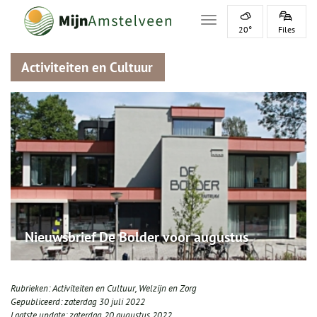
Toggle navigation
20°
Files
Activiteiten en Cultuur
Nieuwsbrief De Bolder voor augustus
Rubrieken:
Activiteiten en Cultuur
,
Welzijn en Zorg
Gepubliceerd:
zaterdag 30 juli 2022
Laatste update:
zaterdag 20 augustus 2022