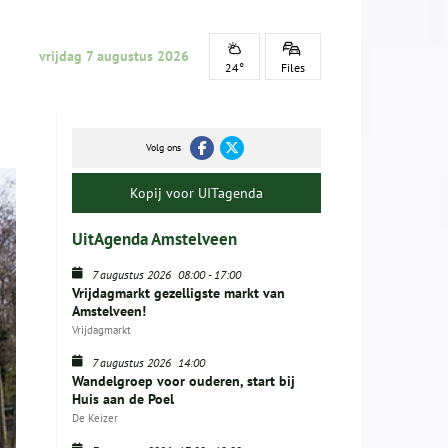
vrijdag 7 augustus 2026
24°
Files
Volg ons
Kopij voor UITagenda
UitAgenda Amstelveen
7 augustus 2026
08:00
-
17:00
Vrijdagmarkt gezelligste markt van
Amstelveen!
Vrijdagmarkt
7 augustus 2026
14:00
Wandelgroep voor ouderen, start bij
Huis aan de Poel
De Keizer