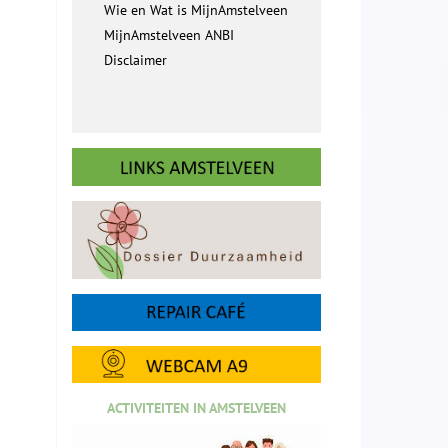
Wie en Wat is MijnAmstelveen
MijnAmstelveen ANBI
Disclaimer
ACTIVITEITEN IN AMSTELVEEN