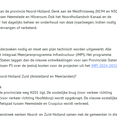
an de provincie Noord-Holland. Denk aan de Westfrisiaweg (N194 en N3
sen Heemstede en Hilversum. Ook het Noordhollandsch Kanaal en de
or het dagelijks beheer en onderhoud van deze (vaar)wegen. Indien nodig
ervangen of verbeterd.
onderzoeken nodig en moet een plan technisch worden uitgewerkt. Alle
 integraal Meerjarenprogramma Infrastructuur (iMPI). Het programma
 Staten leggen dan de nieuwe ontwikkelingen voor aan Provinciale State
issen PS over de (extra) kosten voor de projecten uit het
iMPI 2024-203
oord-Holland Zuid (Amstelland en Meerlanden)?
n
e provinciale weg N201 ligt. De oostelijke brug (voor verkeer richting
voor verkeer richting Hoofddorp) wordt opgeknapt. De nieuwe oostelijk
 fietspad tussen Heemstede en Cruquius wordt verbreed.
lenstreek werken Noord- en Zuid-Holland samen met de gemeenten in di