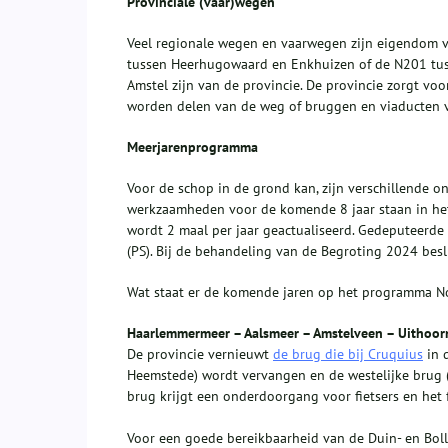
Provinciale (vaar)wegen
Veel regionale wegen en vaarwegen zijn eigendom v
tussen Heerhugowaard en Enkhuizen of de N201 tus
Amstel zijn van de provincie. De provincie zorgt vo
worden delen van de weg of bruggen en viaducten v
Meerjarenprogramma
Voor de schop in de grond kan, zijn verschillende 
werkzaamheden voor de komende 8 jaar staan in het
wordt 2 maal per jaar geactualiseerd. Gedeputeerde
(PS). Bij de behandeling van de Begroting 2024 besl
Wat staat er de komende jaren op het programma N
Haarlemmermeer – Aalsmeer – Amstelveen – Uithoor
De provincie vernieuwt
de brug die bij Cruquius
in d
Heemstede) wordt vervangen en de westelijke brug (
brug krijgt een onderdoorgang voor fietsers en het
Voor een goede bereikbaarheid van de Duin- en Bol