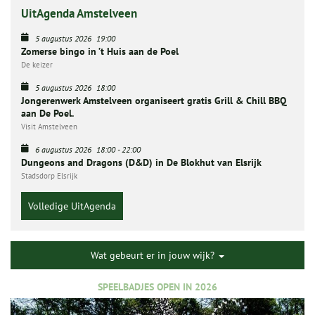
UitAgenda Amstelveen
5 augustus 2026
19:00
Zomerse bingo in ’t Huis aan de Poel
De keizer
5 augustus 2026
18:00
Jongerenwerk Amstelveen organiseert gratis Grill & Chill BBQ
aan De Poel.
Visit Amstelveen
6 augustus 2026
18:00
-
22:00
Dungeons and Dragons (D&D) in De Blokhut van Elsrijk
Stadsdorp Elsrijk
Volledige UitAgenda
Wat gebeurt er in jouw wijk?
SPEELBADJES OPEN IN 2026