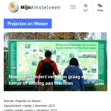
Toggle navigation
21°
Files
Projecten en Wonen
Noord-Hollanders verhuren graag een
kamer of woning aan toeristen
Rubriek:
Projecten en Wonen
Gepubliceerd:
vrijdag 1 december 2023
Laatste update:
vrijdag 1 december 2023