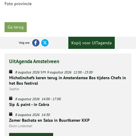
Foto provincie
Ga terug
Kopij voor UITagenda
Volg ons
UitAgenda Amstelveen
t/m
8 augustus 2026
9 augustus 2026
12:00
-
23:00
Michelinchefs keren terug in Amsterdamse Bos tijdens Chefs in
het Bos festival
Sophie
8 augustus 2026
14:00
-
17:00
Sip & paint - in Cobra
8 augustus 2026
14:30
Zomer Bachata en Salsa in Buurtkamer KKP
Elwin Lindeman