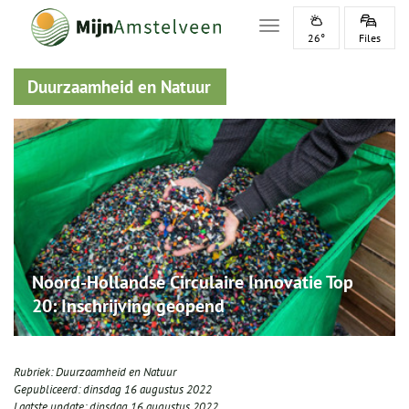
Toggle navigation
26°
Files
Duurzaamheid en Natuur
Noord-Hollandse Circulaire Innovatie Top
20: Inschrijving geopend
Rubriek:
Duurzaamheid en Natuur
Gepubliceerd:
dinsdag 16 augustus 2022
Laatste update:
dinsdag 16 augustus 2022