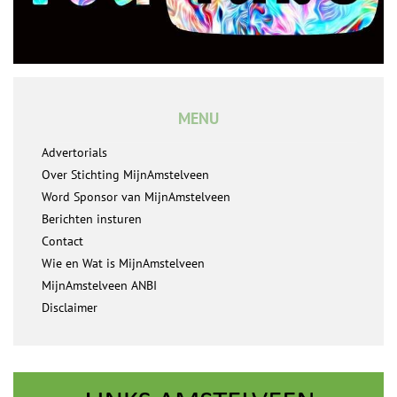
MENU
Advertorials
Over Stichting MijnAmstelveen
Word Sponsor van MijnAmstelveen
Berichten insturen
Contact
Wie en Wat is MijnAmstelveen
MijnAmstelveen ANBI
Disclaimer