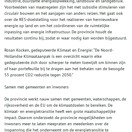
industrie, duurzame energieopwekking, landbouw en landgebruik.
Voorbeelden van maatregelen zijn het met subsidie stimuleren van
circulair bouwen en het aanjagen van anders reizen. Het gaat ook
over de RES-doelstelling voor het realiseren van hernieuwbare
energie op land en om het coördineren van de ruimtelijke
inpassing van energie infrastructuur. De provincie houdt de
resultaten continu bij, zodat er waar nodig kan worden bijgestuurd.
Rosan Kocken, gedeputeerde Klimaat en Energie: “De Noord-
Hollandse Klimaataanpak is een overzicht waarin elke
gedeputeerde zich door scherper te meten toewijdt om binnen zijn
of haar portefeuille bij te dragen aan het behalen van de beoogde
55 procent CO2-reductie tegen 2030.”
Samen met gemeenten en inwoners
De provincie werkt nauw samen met gemeenten, waterschappen, de
rijksoverheid en de EU om de klimaatdoelen te bereiken. De
klimaat- en energietransitie heeft een grote maatschappelijke
impact. Daarom onderzoekt de provincie mogelijkheden om
inwoners meer te laten meepraten en meedenken over de
inspanning die het onderneemt om de energietransitie te