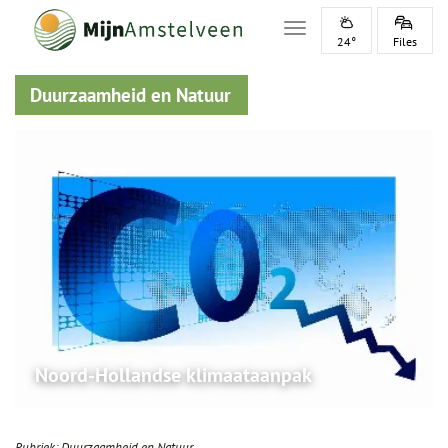
Toggle navigation
24°
Files
Duurzaamheid en Natuur
Noord-Hollandse klimaataanpak
Rubriek:
Duurzaamheid en Natuur