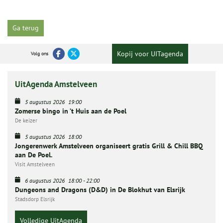
Ga terug
Kopij voor UITagenda
Volg ons
UitAgenda Amstelveen
5 augustus 2026
19:00
Zomerse bingo in ’t Huis aan de Poel
De keizer
5 augustus 2026
18:00
Jongerenwerk Amstelveen organiseert gratis Grill & Chill BBQ
aan De Poel.
Visit Amstelveen
6 augustus 2026
18:00
-
22:00
Dungeons and Dragons (D&D) in De Blokhut van Elsrijk
Stadsdorp Elsrijk
Volledige UitAgenda